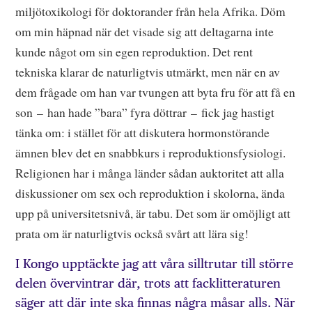
miljötoxikologi för doktorander från hela Afrika. Döm
om min häpnad när det visade sig att deltagarna inte
kunde något om sin egen reproduktion. Det rent
tekniska klarar de naturligtvis utmärkt, men när en av
dem frågade om han var tvungen att byta fru för att få en
son – han hade ”bara” fyra döttrar – fick jag hastigt
tänka om: i stället för att diskutera hormonstörande
ämnen blev det en snabbkurs i reproduktionsfysiologi.
Religionen har i många länder sådan auktoritet att alla
diskussioner om sex och reproduktion i skolorna, ända
upp på universitetsnivå, är tabu. Det som är omöjligt att
prata om är naturligtvis också svårt att lära sig!
I Kongo upptäckte jag att våra silltrutar till större
delen övervintrar där, trots att facklitteraturen
säger att där inte ska finnas några måsar alls. När