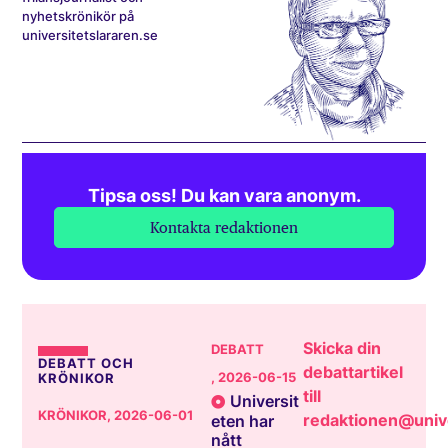
nyhetskrönikör på
universitetslararen.se
Tipsa oss! Du kan vara anonym.
Kontakta redaktionen
Skicka din
DEBATT
DEBATT OCH
debattartikel
, 2026-06-15
KRÖNIKOR
till
Universit
KRÖNIKOR
, 2026-06-01
redaktionen@unive
eten har
nått