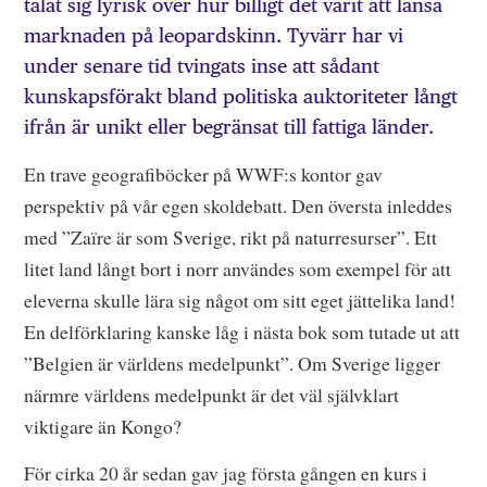
talat sig lyrisk över hur billigt det varit att länsa
marknaden på leopardskinn. Tyvärr har vi
under senare tid tvingats inse att sådant
kunskapsförakt bland politiska auktoriteter långt
ifrån är unikt eller begränsat till fattiga länder.
En trave geografiböcker på WWF:s kontor gav
perspektiv på vår egen skoldebatt. Den översta inleddes
med ”Zaïre är som Sverige, rikt på naturresurser”. Ett
litet land långt bort i norr användes som exempel för att
eleverna skulle lära sig något om sitt eget jättelika land!
En delförklaring kanske låg i nästa bok som tutade ut att
”Belgien är världens medelpunkt”. Om Sverige ligger
närmre världens medelpunkt är det väl självklart
viktigare än Kongo?
För cirka 20 år sedan gav jag första gången en kurs i