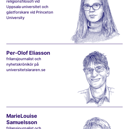
religionsfilosofi vid
Uppsala universitet och
gästforskare vid Princeton
University
Per-Olof Eliasson
frilansjournalist och
nyhetskrönikör på
universitetslararen.se
MarieLouise
Samuelsson
frilansjournalist och