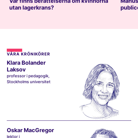
Var finns berättelserna om kvinnorna
Manusk
utan lagerkrans?
public
VÅRA KRÖNIKÖRER
Klara Bolander
Laksov
professor i pedagogik,
Stockholms universitet
Oskar MacGregor
lektor i