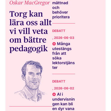
Oskar MacGregor
mättnad
och
Torg kan
behöver
prioritera
lära oss allt
vi vill veta
DEBATT
om bättre
, 2026-06-03
Många
pedagogik
utestängs
från att
söka
lektorstjäns
ter
DEBATT
, 2026-06-02
AI i
undervisnin
gen kan bli
en dyr vana