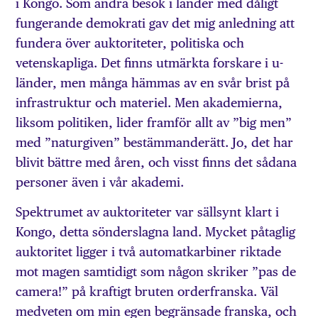
i Kongo. Som andra besök i länder med dåligt
fungerande demokrati gav det mig anledning att
fundera över auktoriteter, politiska och
vetenskapliga. Det finns utmärkta forskare i u-
länder, men många hämmas av en svår brist på
infrastruktur och materiel. Men akademierna,
liksom politiken, lider framför allt av ”big men”
med ”naturgiven” bestämmanderätt. Jo, det har
blivit bättre med åren, och visst finns det sådana
personer även i vår akademi.
Spektrumet av auktoriteter var sällsynt klart i
Kongo, detta sönder­slagna land. Mycket påtaglig
auktoritet ligger i två automatkarbiner riktade
mot magen samtidigt som någon skriker ”pas de
camera!” på kraftigt bruten orderfranska. Väl
medveten om min egen begränsade franska, och