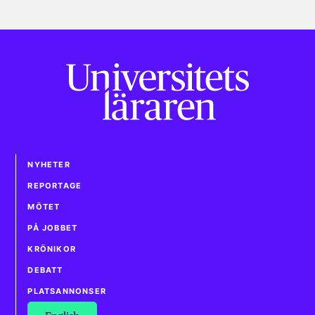
NYHETER
REPORTAGE
MÖTET
PÅ JOBBET
KRÖNIKOR
DEBATT
PLATSANNONSER