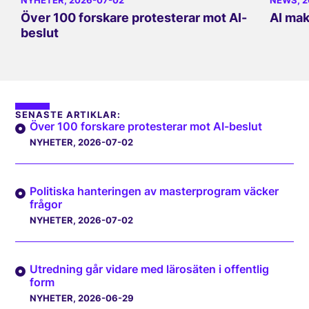
NYHETER
, 2026-07-02
NEWS
, 
Över 100 forskare protesterar mot AI-
AI ma
beslut
SENASTE ARTIKLAR:
Över 100 forskare protesterar mot AI-beslut
NYHETER
, 2026-07-02
Politiska hanteringen av masterprogram väcker
frågor
NYHETER
, 2026-07-02
Utredning går vidare med lärosäten i offentlig
form
NYHETER
, 2026-06-29