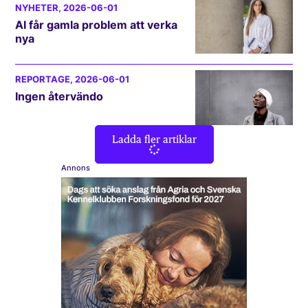
NYHETER
, 2026-06-01
AI får gamla problem att verka
nya
REPORTAGE
, 2026-06-01
Ingen återvändo
Ladda fler artiklar
Annons