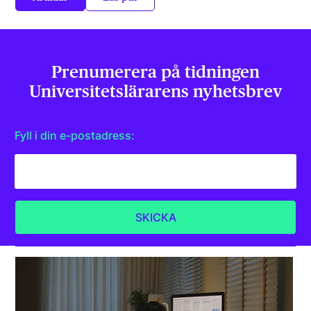
Prenumerera på tidningen
Universitets­lärarens nyhetsbrev
Fyll i din e-postadress: