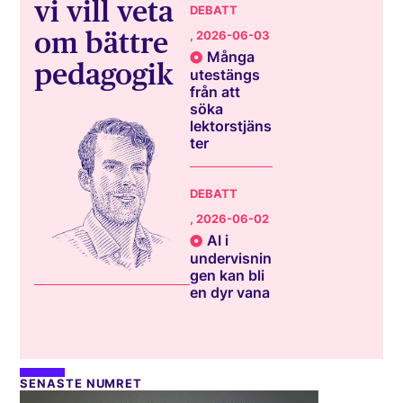
vi vill veta
DEBATT
om bättre
, 2026-06-03
Många
pedagogik
utestängs
från att
söka
lektorstjäns
ter
DEBATT
, 2026-06-02
AI i
undervisnin
gen kan bli
en dyr vana
SENASTE NUMRET