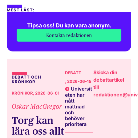
MEST LÄST:
Tipsa oss! Du kan vara anonym.
Kontakta redaktionen
Skicka din
DEBATT
DEBATT OCH
debattartikel
, 2026-06-15
KRÖNIKOR
till
Universit
KRÖNIKOR
, 2026-06-01
redaktionen@unive
eten har
nått
Oskar MacGregor
mättnad
och
Torg kan
behöver
prioritera
lära oss allt