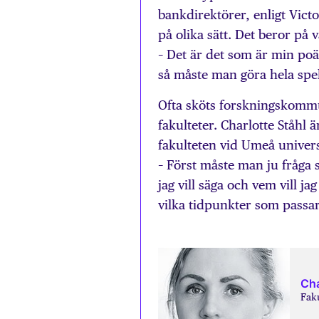
bankdirektörer, enligt Vict
på olika sätt. Det beror på 
– Det är det som är min p
så måste man göra hela spek
Ofta sköts forskningskomm
fakulteter. Charlotte Ståhl
fakulteten vid Umeå univers
– Först måste man ju fråga 
jag vill säga och vem vill j
vilka tidpunkter som passar
Cha
Fak