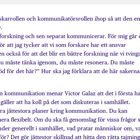
rskarrollen och kommunikatörsrollen ihop så att den e
.
r forskning och sen separat kommunicerar. För mig går 
ör att jag tycker att vi som forskare har ett ansvar
 också för att det blir en bättre forskning när vi tving
du måste tänka igenom, du måste resonera. Du måste
öd för det här?” Hur ska jag förklara att de här sakerna
sin kommunikation menar Victor Galaz att det i första h
gäller att ha koll på det som diskuteras i samhället.
öra jättestora planer kring kommunikation. Du kan
ra flexibelt. Om du ska få genomslag för vissa frågor 
änder generellt i samhället, vad pratar människor om, v
ör? Det gör jättestor skillnad att hitta den rätta tajmin