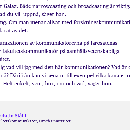
or Galaz. Både narrowcasting och broadcasting är viktig
vad du vill uppnå, säger han.
oäng. Om man menar allvar med forskningskommunikat
trat av det.
unikationen av kommunikatörerna på lärosätenas
 är fakultetskommunikatör på samhällsvetenskapliga
itet.
sig vad vill jag med den här kommunikationen? Vad är 
ag nå? Därifrån kan vi bena ut till exempel vilka kanaler 
. Helt enkelt, vem, hur, när och vad, säger hon.
rlotte Ståhl
ultetskommunikatör, Umeå universitet