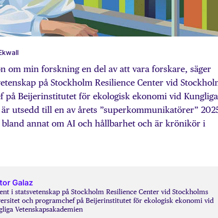
 Ekwall
om min forskning en del av att vara forskare, säger
svetenskap på Stockholm Resilience Center vid Stockho
 på Beijer­institutet för ekologisk ekonomi vid Kungliga
r utsedd till en av årets ”superkommunikatörer” 202
 bland annat om AI och hållbarhet och är krönikör i
tor Galaz
nt i statsvetenskap på Stockholm Resilience Center vid Stockholms
ersitet och programchef på Beijer­institutet för ekologisk ekonomi vid
gliga Vetenskapsakademien