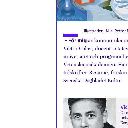
Illustration: Nils-Petter
– För mig
är kommunikation 
Victor Galaz, docent i stat
universitet och programchef
Vetenskapsakademien. Han ä
tidskriften Resumé, forskar
Svenska Dagbladet Kultur.
Vic
Doce
univ
Kun