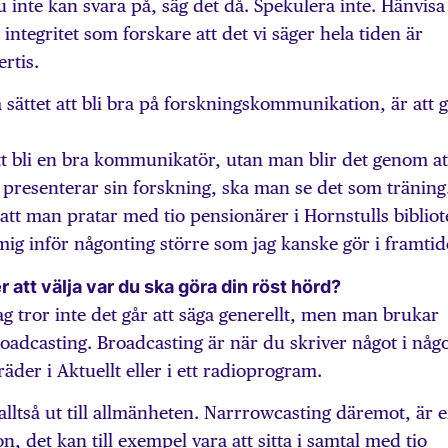
 inte kan svara på, säg det då. Spekulera inte. Hänvisa
r integritet som forskare att det vi säger hela tiden är
rtis.
 sättet att bli bra på forskningskommunikation, är att 
 att bli en bra kommunikatör, utan man blir det genom at
 presenterar sin forskning, ska man se det som träning
g att man pratar med tio pensionärer i Hornstulls bibliot
 mig inför någonting större som jag kanske gör i framtid
r att välja var du ska göra din röst hörd?
Jag tror inte det går att säga generellt, men man brukar
roadcasting. Broadcasting är när du skriver något i någ
räder i Aktuellt eller i ett radioprogram.
ltså ut till allmänheten. Narrrowcasting däremot, är 
 det kan till exempel vara att sitta i samtal med tio