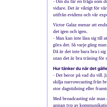
– Om du får en fråga som du
vidare. Det är viktigt för vå
utifrån evidens och vår expe
Victor Galaz menar att enda
det igen och igen.
– Man kan inte läsa sig till
göra det. Så varje gång man
Då är det inte bara bra i si
utan det är bra träning för
Hur tänker du när det gälle
– Det beror på vad du vill. 
skilja narrowcasting från b
stor dagstidning eller framt
Med broadcasting når man al
annan typ av kommunikation,