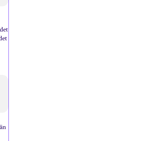
 det
det
 än