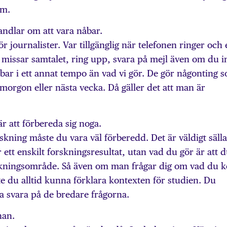
am.
andlar om att vara nåbar.
för journalister. Var tillgänglig när telefonen ringer och
 missar samtalet, ring upp, svara på mejl även om du i
obbar i ett annat tempo än vad vi gör. De gör någonting 
 i morgon eller nästa vecka. Då gäller det att man är
r att förbereda sig noga.
ning måste du vara väl förberedd. Det är väldigt säll
t enskilt forskningsresultat, utan vad du gör är att 
skningsområde. Så även om man frågar dig om vad du 
ste du alltid kunna förklara kontexten för studien. Du
a svara på de bredare frågorna.
han.