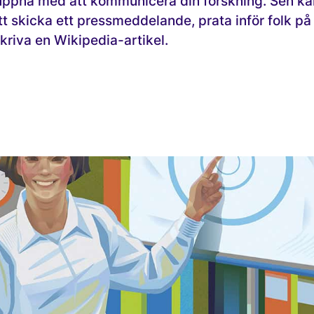
 uppnå med att kommunicera din forskning. Sen ka
tt skicka ett pressmeddelande, prata inför folk på
skriva en Wikipedia-artikel.