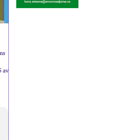
lms
5 av