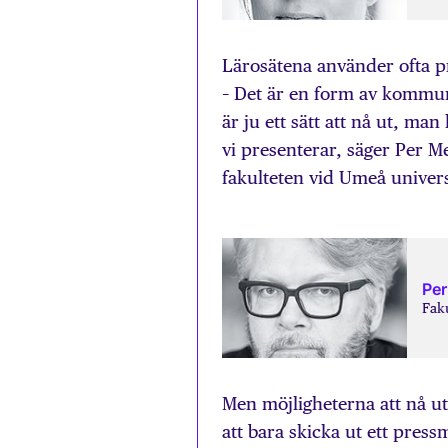
Lärosätena använder ofta 
– Det är en form av kommuni
är ju ett sätt att nå ut, ma
vi presenterar, säger Per 
fakulteten vid Umeå univers
Per
Fak
Men möjligheterna att nå u
att bara skicka ut ett pres