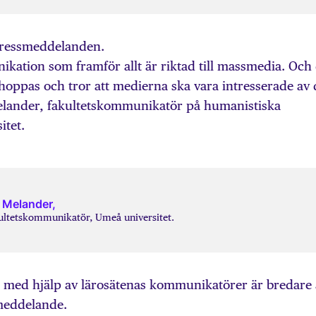
pressmeddelanden.
kation som framför allt är riktad till massmedia. Och
n hoppas och tror att medierna ska vara intresserade av 
Melander, fakultetskommunikatör på humanistiska
itet.
 Melander,
ultetskommunikatör, Umeå universitet.
t med hjälp av lärosätenas kommunikatörer är bredare
smeddelande.