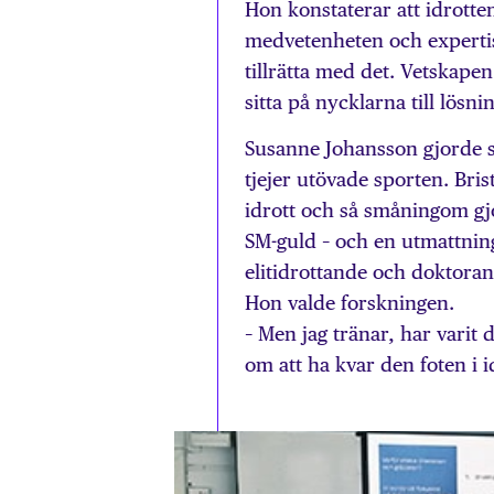
Hon konstaterar att idrott
medvetenheten och expertis
tillrätta med det. Vetskape
sitta på nycklarna till lösn
Susanne Johansson gjorde sj
tjejer utövade sporten. Bris
idrott och så småningom gjor
SM-guld – och en utmattning
elitidrottande och doktoran
Hon valde forskningen.
– Men jag tränar, har varit 
om att ha kvar den foten i i