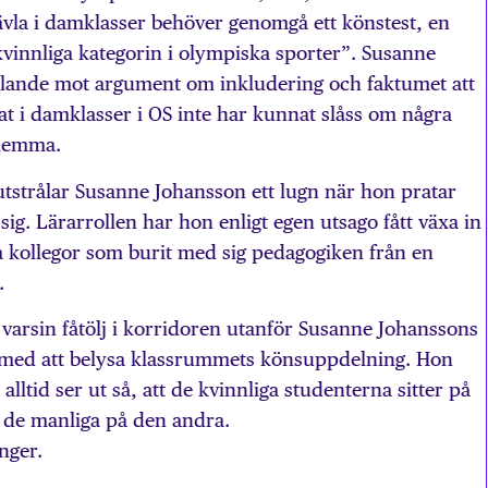
 tävla i damklasser behöver genomgå ett könstest, en
kvinnliga kategorin i olympiska sporter”. Susanne
talande mot argument om inkludering och faktumet att
at i damklasser i OS inte har kunnat slåss om några
ilemma.
tstrålar Susanne Johansson ett lugn när hon pratar
ll sig. Lärarrollen har hon enligt egen utsago fått växa in
nga kollegor som burit med sig pedagogiken från en
.
i varsin fåtölj i korridoren utanför Susanne Johanssons
n med att belysa klassrummets könsuppdelning. Hon
 alltid ser ut så, att de kvinnliga studenterna sitter på
 de manliga på den andra.
ånger.