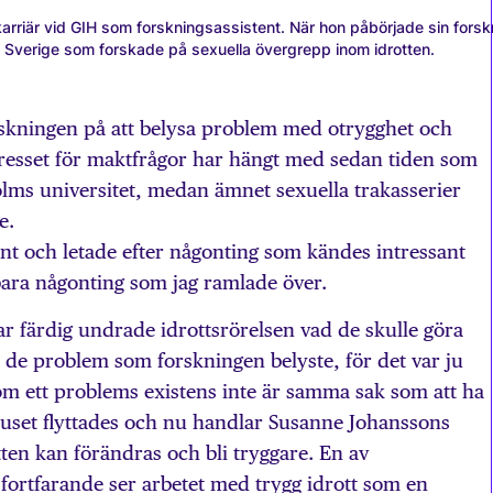
rriär vid GIH som forsknings­assistent. När hon påbörjade sin forsk
i Sverige som forskade på sexuella övergrepp inom idrotten.
skningen på att belysa problem med otrygghet och
tresset för maktfrågor har hängt med sedan tiden som
olms universitet, medan ämnet sexuella trakasserier
e.
 runt och letade efter någonting som kändes intressant
bara någonting som jag ramlade över.
r färdig undrade idrottsrörelsen vad de skulle göra
d de problem som forskningen belyste, för det var ju
om ett problems existens inte är samma sak som att ha
Fokuset flyttades och nu handlar Susanne Johanssons
ten kan förändras och bli tryggare. En av
fortfarande ser arbetet med trygg idrott som en