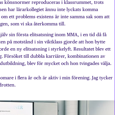
ens könsnormer reproduceras i klassrummet, trots
en har lärarkollegiet ännu inte lyckats komma
n om ett problems existens är inte samma sak som att
ingen, som vi ska återkomma till.
älv sin första elitsatsning inom MMA, i en tid då få
ten på motstånd i sin viktklass gjorde att hon bytte
de en ny elitsatsning i styrkelyft. Resultatet blev ett
. Försöket till dubbla karriärer, kombinationen av
dutbildning, blev för mycket och hon tvingades välja.
domare i flera år och är aktiv i min förening. Jag tycker
drotten.