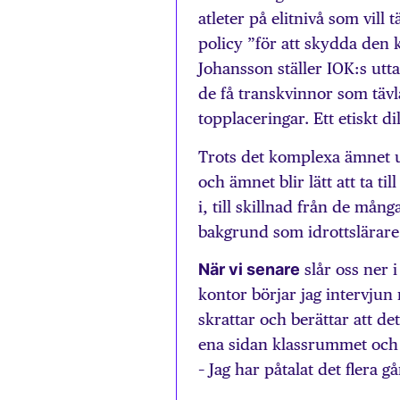
atleter på elitnivå som vill
policy ”för att skydda den 
Johansson ställer IOK:s ut
de få transkvinnor som tävl
topplaceringar. Ett etiskt d
Trots det komplexa ämnet u
och ämnet blir lätt att ta ti
i, till skillnad från de må
bakgrund som idrottslärare
När vi senare
slår oss ner 
kontor börjar jag intervju
skrattar och berättar att det
ena sidan klassrummet och
– Jag har påtalat det flera g