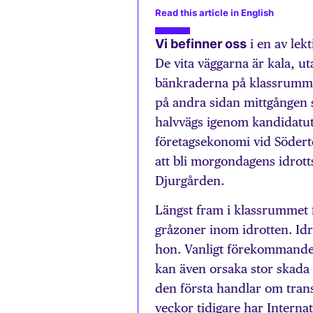
Read this article in English
Vi befinner oss
i en av lek
De vita väggarna är kala, u
bänkraderna på klassrummet
på andra sidan mittgången 
halvvägs igenom kandidatu
företagsekonomi vid Södert
att bli morgondagens idrot
Djurgården.
Längst fram i klassrummet
gråzoner inom idrotten. Idro
hon. Vanligt förekommande 
kan även orsaka stor skada 
den första handlar om trans
veckor tidigare har Interna