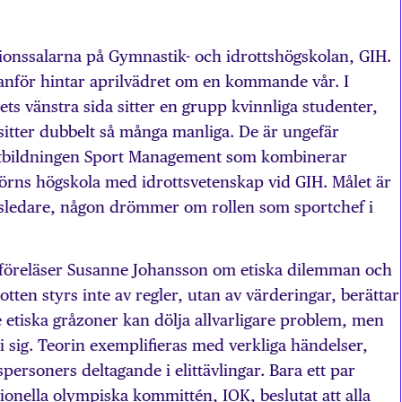
tionssalarna på Gymnastik- och idrottshögskolan, GIH.
tanför hintar aprilvädret om en kommande vår. I
s vänstra sida sitter en grupp kvinnliga studenter,
sitter dubbelt så många manliga. De är ungefär
tbildningen Sport Management som kombinerar
örns högskola med idrottsvetenskap vid GIH. Målet är
tsledare, någon drömmer om rollen som sportchef i
 föreläser Susanne Johansson om etiska dilemman och
tten styrs inte av regler, utan av värderingar, berättar
etiska gråzoner kan dölja allvarligare problem, men
i sig. Teorin exemplifieras med verkliga händelser,
personers deltagande i elittävlingar. Bara ett par
tionella olympiska kommittén, IOK, beslutat att alla