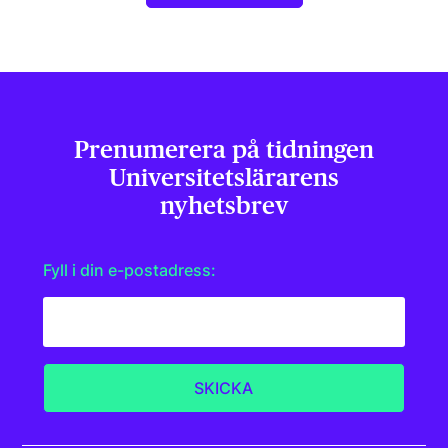
Prenumerera på tidningen
Universitets­lärarens
nyhetsbrev
Fyll i din e-postadress: