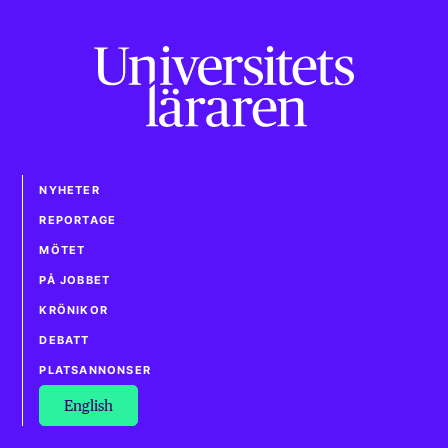
NYHETER
REPORTAGE
MÖTET
PÅ JOBBET
KRÖNIKOR
DEBATT
PLATSANNONSER
English