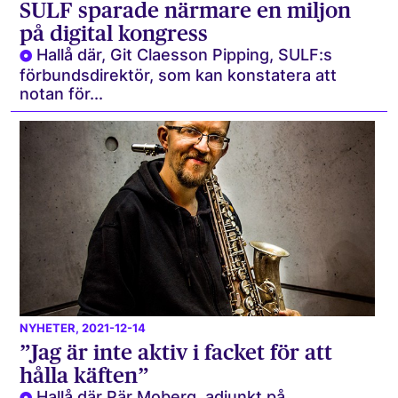
SULF sparade närmare en miljon
på digital kongress
Hallå där, Git Claesson Pipping, SULF:s
förbundsdirektör, som kan konstatera att
notan för...
NYHETER
, 2021-12-14
”Jag är inte aktiv i facket för att
hålla käften”
Hallå där Pär Moberg, adjunkt på