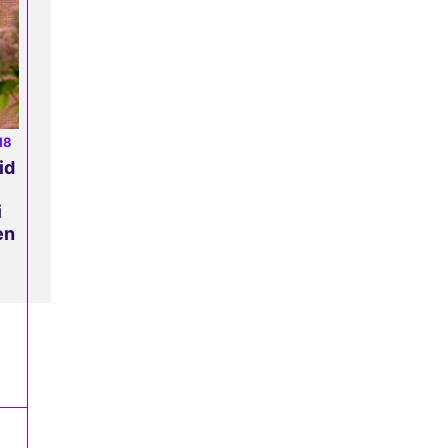
18
id
i
en