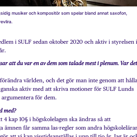
sidig musiker och kompositör som spelar bland annat saxofon,
evlira.
medlem i SULF sedan oktober 2020 och aktiv i styrelsen 
år.
isar att du var en av dem som talade mest i plenum. Var de
att förändra världen, och det gör man inte genom att håll
t ganska aktiv med att skriva motioner för SULF Lunds
rt argumentera för dem.
öjd med?
tt 4 kap 10§ i högskolelagen ska ändras så att
ga ämnen får samma las-regler som andra högskolelärar
r att vi kan visstidsanställas i upp till tio år. Jag är oc