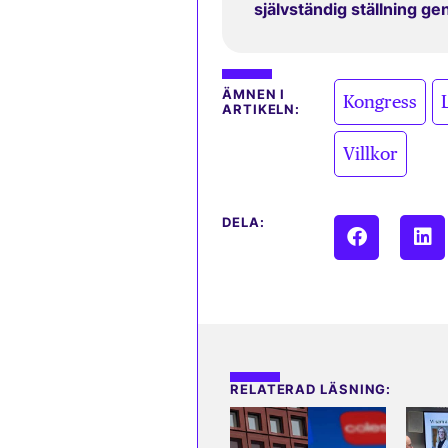
självständig ställning g
,
ÄMNEN I
Kongress
ARTIKELN:
Villkor
DELA:
RELATERAD LÄSNING: