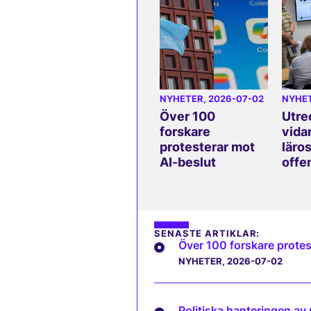
NYHETER
, 2026-07-02
NYHE
Över 100
Utre
forskare
vida
protesterar mot
läros
AI-beslut
offe
SENASTE ARTIKLAR:
Över 100 forskare protes
NYHETER
, 2026-07-02
Politiska hanteringen av