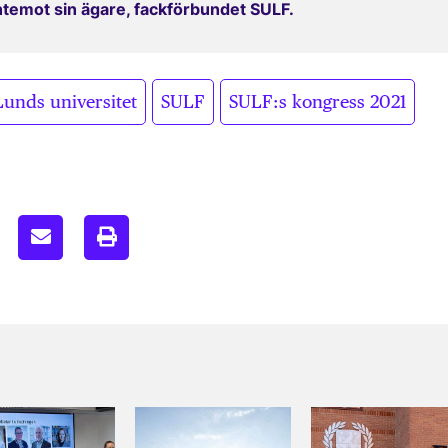
entemot sin ägare, fackförbundet SULF.
,
,
,
Lunds universitet
SULF
SULF:s kongress 2021