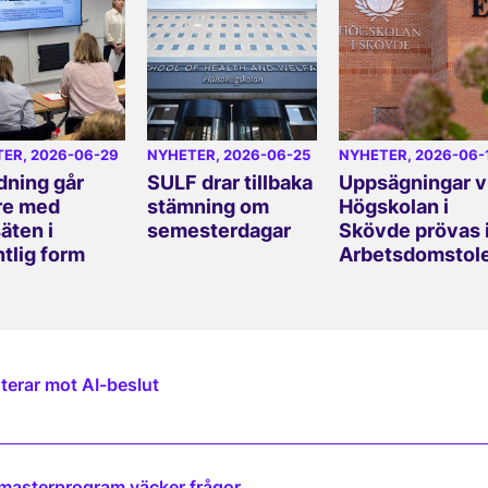
TER
, 2026-06-29
NYHETER
, 2026-06-25
NYHETER
, 2026-06-
dning går
SULF drar tillbaka
Uppsägningar v
re med
stämning om
Högskolan i
äten i
semesterdagar
Skövde prövas 
ntlig form
Arbetsdomstol
terar mot AI-beslut
 masterprogram väcker frågor