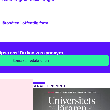
lärosäten i offentlig form
ipsa oss! Du kan vara anonym.
Kontakta redaktionen
SENASTE NUMRET