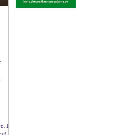
i
t
a
e. I
kså