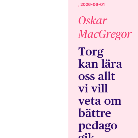
, 2026-06-01
Oskar
MacGregor
Torg
kan lära
oss allt
vi vill
veta om
bättre
pedago
gik