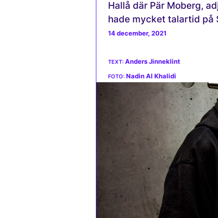
Hallå där Pär Moberg, ad
hade mycket talartid på
14 december, 2021
Anders Jinneklint
Nadin Al Khalidi