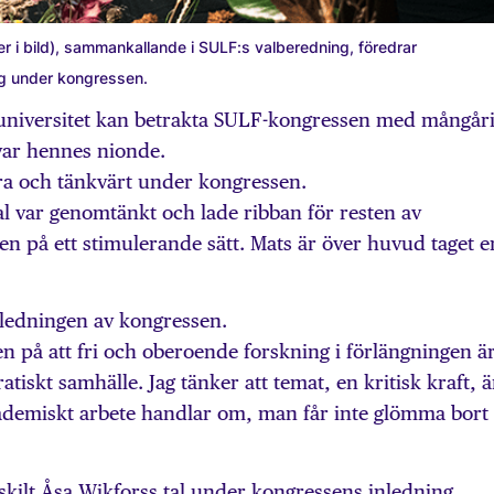
ter i bild), sammankallande i SULF:s valberedning, föredrar
ag under kongressen.
universitet kan betrakta SULF-kongressen med mångåri
var hennes nionde.
ra och tänkvärt under kongressen.
al var genomtänkt och lade ribban för resten av
en på ett stimulerande sätt. Mats är över huvud taget e
ledningen av kongressen.
n på att fri och oberoende forskning i förlängningen ä
atiskt samhälle. Jag tänker att temat, en kritisk kraft, ä
akademiskt arbete handlar om, man får inte glömma bort
kilt Åsa Wikforss tal under kongressens inledning.