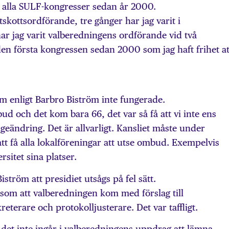
å alla SULF-kongresser sedan år 2000.
utskottsordförande, tre gånger har jag varit i
ar jag varit valberedningens ordförande vid två
den första kongressen sedan 2000 som jag haft frihet at
m enligt Barbro Biström inte fungerade.
bud och det kom bara 66, det var så få att vi inte ens
eändring. Det är allvarligt. Kansliet måste under
att få alla lokalföreningar att utse ombud. Exempelvis
rsitet sina platser.
ström att presidiet utsågs på fel sätt.
as som att valberedningen kom med förslag till
terare och protokolljusterare. Det var taffligt.
det inte ingår i valberedningens uppdrag att lämna