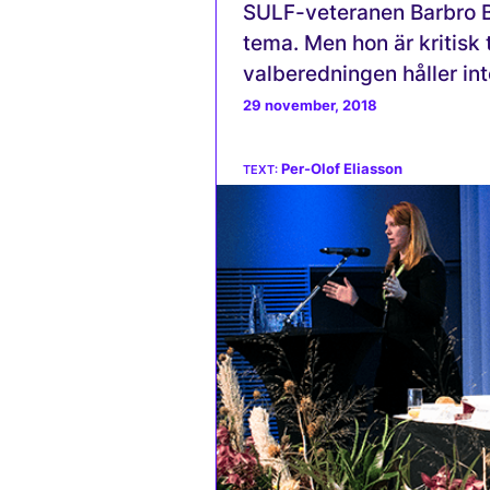
SULF-veteranen Barbro 
tema. Men hon är kritisk ti
valberedningen håller in
29 november, 2018
Per-Olof Eliasson