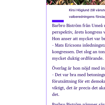
Kirsi Höglund (till väns
valberedningens försl
Barbro Biström från Umeå 
perspektiv, årets kongress 
Hon anser att mycket var b
– Mats Ericsons inledningst
kongressen. Det slog an ton
mycket duktig ordförande.
Överlag är hon nöjd med in
– Det var bra med betoninge
förutsättning för ett demokr
viktigt, det är precis det 
det.
Barbro Biström nämner särs