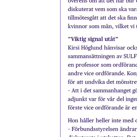
överens om att det här blir 
diskuterat vem som ska vara
tillmötesgått att det ska fi
kvinnor som män, vilket vi t
”Viktig signal utåt”
Kirsi Höglund hänvisar ock
sammansättningen av SULF:s
en professor som ordförand
andre vice ordförande. Kon
för att undvika det mönstret
– Att i det sammanhanget g
adjunkt var för vår del ingen
förste vice ordförande är en 
Hon håller heller inte med o
– Förbundsstyrelsen ändrar 