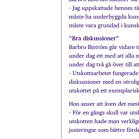
– Jag uppskattade hennes tä
måste ha underbyggda kunsk
måste vara grundad i kuns
”Bra diskussioner”
Barbro Biström går vidare t
under dag ett med att alla 
under dag två gå över till at
– Utskottsarbetet fungerade
diskussioner med en otroli
utskottet på ett exemplariskt
Hon anser att även det mes
– För en gångs skull var uts
utskotten hade man verkligen
justeringar som bättre för