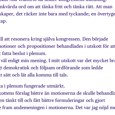
nkvärda ord om att tänka fritt och tänka rätt. Att man
aper, det räcker inte bara med tyckande; en övertyge
kap.
ill att resonera kring själva kongressen. Den började
motioner och propositioner behandlades i utskott för at
t fatta beslut i plenum.
 väl enligt min mening. I mitt utskott var det mycket br
gt demokratisk och följsam ordförande som ledde
 sätt och lät alla komma till tals.
ta i plenum fungerade utmärkt.
kottens förslag bättre än motionerna de skulle behandla
 tänkt till och fått bättre formuleringar och gjort
de fram andemeningen i motionerna. Det var jag nöjd m