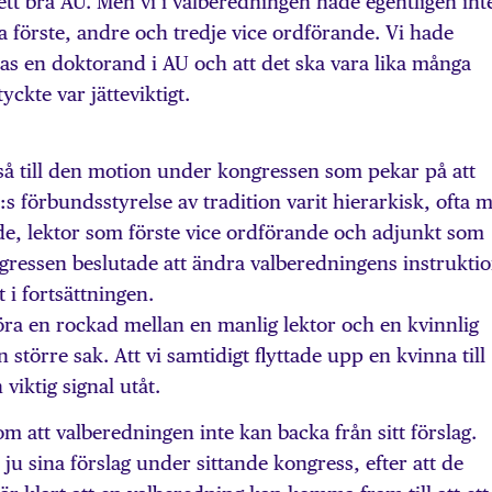
ett bra AU. Men vi i valberedningen hade egentligen int
 förste, andre och tredje vice ordförande. Vi hade
nnas en doktorand i AU och att det ska vara lika många
yckte var jätteviktigt.
så till den motion under kongressen som pekar på att
 förbundsstyrelse av tradition varit hierarkisk, ofta 
e, lektor som förste vice ordförande och adjunkt som
gressen beslutade att ändra valberedningens instrukti
 i fortsättningen.
öra en rockad mellan en manlig lektor och en kvinnlig
 större sak. Att vi samtidigt flyttade upp en kvinna till
viktig signal utåt.
m att valberedningen inte kan backa från sitt förslag.
ju sina förslag under sittande kongress, efter att de