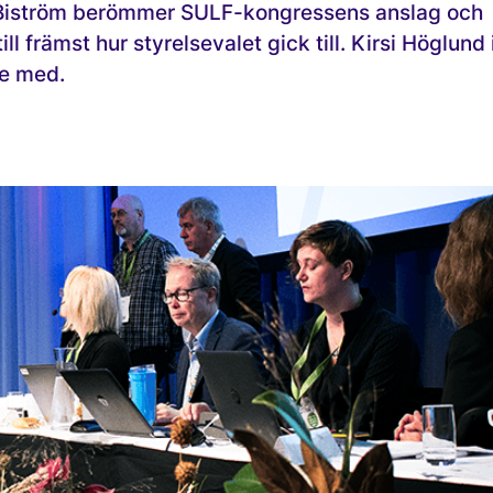
Biström berömmer SULF-kongressens anslag och
ll främst hur styrelsevalet gick till. Kirsi Höglund 
te med.