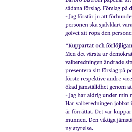
sådana förslag. Förslag på
– Jag förstår ju att förbund
personen ska självklart var
golvet att ropa den persone
”Kuppartat och förlöjliga
Men det värsta ur demokrat
valberedningen ändrade sitt
presentera sitt förslag på po
förste respektive andre vic
ökad jämställdhet genom att 
– Jag har aldrig under min m
Har valberedningen jobbat i t
är förrättat. Det var kuppa
munnen. Den viktiga jämstäl
ny styrelse.