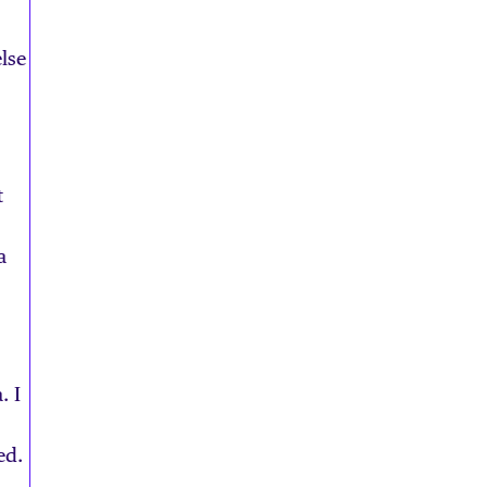
lse
t
a
. I
ed.