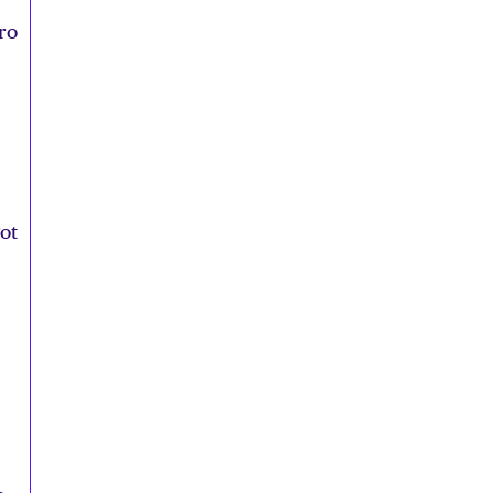
bro
ot