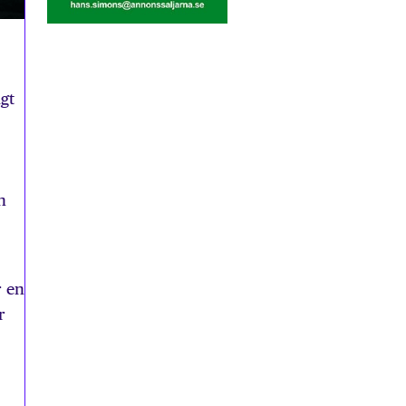
gt
n
r en
r