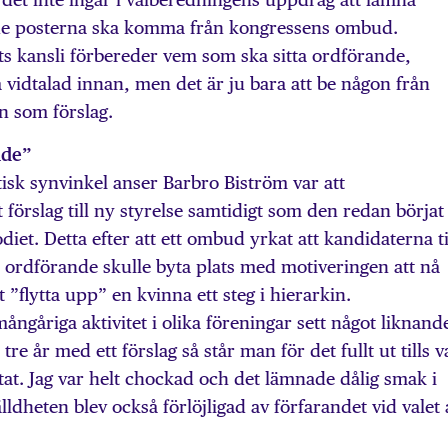
 de posterna ska komma från kongressens ombud.
ets kansli förbereder vem som ska sitta ordförande,
a vidtalad innan, men det är ju bara att be någon från
n som förslag.
nde”
isk synvinkel anser Barbro Biström var att
 förslag till ny styrelse samtidigt som den redan börjat
diet. Detta efter att ett ombud yrkat att kandidaterna ti
e ordförande skulle byta plats med motiveringen att nå
”flytta upp” en kvinna ett steg i hierarkin.
ångåriga aktivitet i olika föreningar sett något liknand
re år med ett förslag så står man för det fullt ut tills v
rtat. Jag var helt chockad och det lämnade dålig smak i
ldheten blev också förlöjligad av förfarandet vid valet 