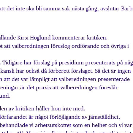
 att det inte ska bli samma sak nästa gång, avslutar Bar
lande Kirsi Höglund kommenterar kritiken.
t att valberedningen föreslog ordförande och övriga i
t. Tidigare har förslag på presidium presenterats på någ
ansli har också då förberett förslaget. Så det är ingen
 att det var lämpligt att valberedningen presenterade
reningar är det praxis att valberedningen föreslår
lund.
len av kritiken håller hon inte med.
 förfarandet är något förlöjligande av jämställdhet,
behandlade vi arbetsutskottet som en helhet och vi var