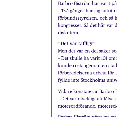
Barbro Biström har varit p
– Två gånger har jag suttit 
förbundsstyrelsen, och så h
kongresser. Så det här var 
diskutera.
”Det var taffligt”
Men det var en del saker so
– Det skulle ha varit 101 om
kunde rösta igenom en stadg
förberedelserna arbeta för 
fyllde inte Stockholms unive
Vidare konstaterar Barbro Bi
– Det var olyckligt att låts
mötesordförande, mötessekre
Barbro Biström påpekar att 