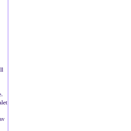
ll
e.
alet
av