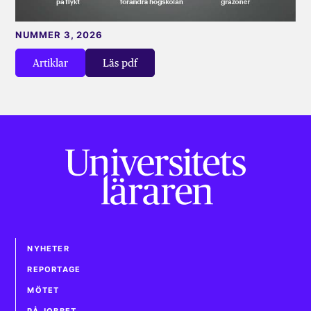
NUMMER 3, 2026
Artiklar
Läs pdf
NYHETER
REPORTAGE
MÖTET
PÅ JOBBET