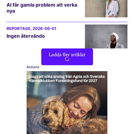
AI får gamla problem att verka
nya
REPORTAGE
, 2026-06-01
Ingen återvändo
Ladda fler artiklar
Annons