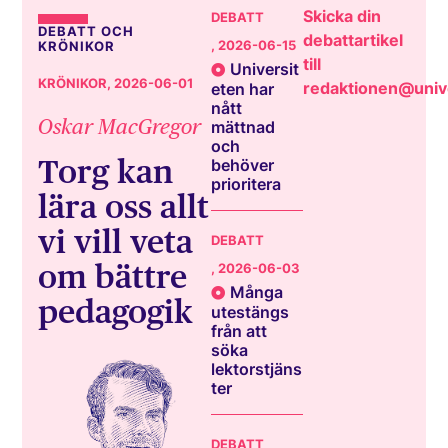
Skicka din
DEBATT
DEBATT OCH
debattartikel
, 2026-06-15
KRÖNIKOR
till
Universit
KRÖNIKOR
, 2026-06-01
redaktionen@unive
eten har
nått
Oskar MacGregor
mättnad
och
Torg kan
behöver
prioritera
lära oss allt
vi vill veta
DEBATT
om bättre
, 2026-06-03
Många
pedagogik
utestängs
från att
söka
lektorstjäns
ter
DEBATT