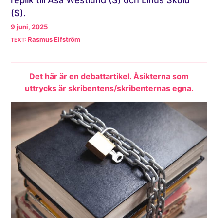
replik till Åsa Westlund (S) och Linus Sköld
(S).
9 juni, 2025
Rasmus Elfström
Det här är en debattartikel. Åsikterna som
uttrycks är skribentens/skribenternas egna.