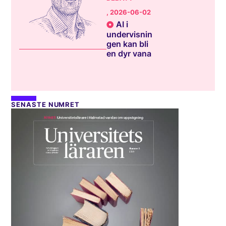
, 2026-06-02
AI i
undervisnin
gen kan bli
en dyr vana
SENASTE NUMRET