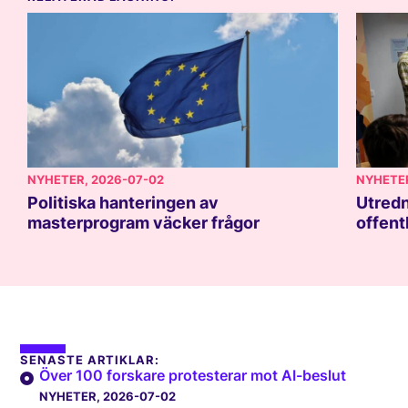
NYHETER
, 2026-07-02
NYHETE
Politiska hanteringen av
Utredn
masterprogram väcker frågor
offent
SENASTE ARTIKLAR:
Över 100 forskare protesterar mot AI-beslut
NYHETER
, 2026-07-02