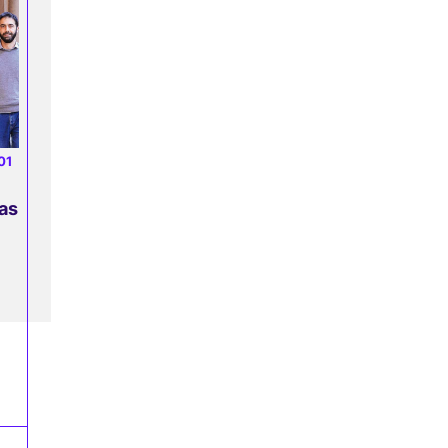
01
as