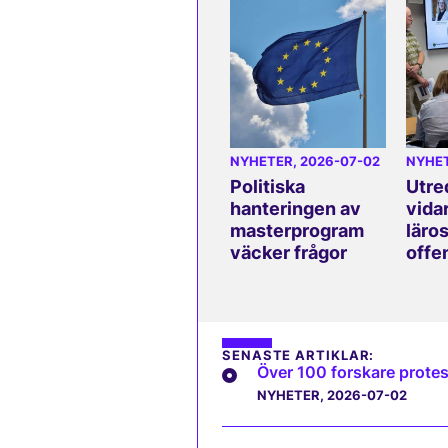
NYHETER
, 2026-07-02
NYHE
Politiska
Utre
hanteringen av
vida
masterprogram
läros
väcker frågor
offe
SENASTE ARTIKLAR:
Över 100 forskare protes
NYHETER
, 2026-07-02