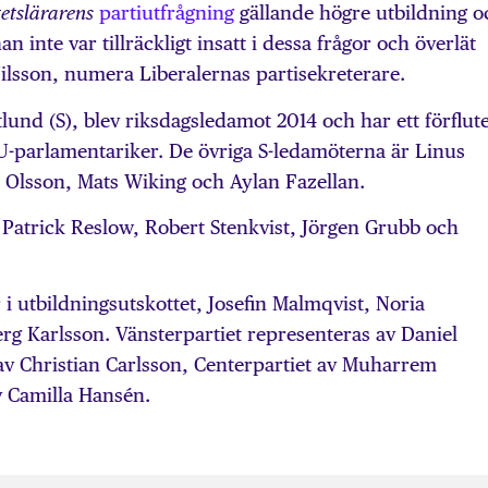
partiutfrågning
gällande högre utbildning o
tetslärarens
n inte var tillräckligt insatt i dessa frågor och överlät
Nilsson, numera Liberalernas partisekreterare.
und (S), blev riksdagsledamot 2014 och har ett förflute
U-parlamentariker. De övriga S-ledamöterna är Linus
 Olsson, Mats Wiking och Aylan Fazellan.
 Patrick Reslow, Robert Stenkvist, Jörgen Grubb och
 i utbildningsutskottet, Josefin Malmqvist, Noria
rg Karlsson. Vänsterpartiet representeras av Daniel
av Christian Carlsson, Centerpartiet av Muharrem
v Camilla Hansén.