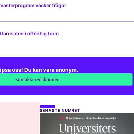
 masterprogram väcker frågor
lärosäten i offentlig form
ipsa oss! Du kan vara anonym.
Kontakta redaktionen
SENASTE NUMRET