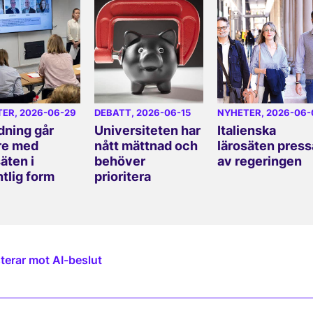
TER
, 2026-06-29
DEBATT
, 2026-06-15
NYHETER
, 2026-06-
dning går
Universiteten har
Italienska
re med
nått mättnad och
lärosäten press
äten i
behöver
av regeringen
ntlig form
prioritera
terar mot AI-beslut