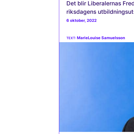
Det blir Liberalernas Fr
riksdagens utbildningsut
6 oktober, 2022
MarieLouise Samuelsson