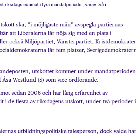
rit riksdagsledamot i fyra mandatperioder, varav två i
tskott ska, ”i möjligaste mån” avspegla partiernas
är att Liberalerna får nöja sig med en plats i
äller också Miljöpartiet, Vänsterpartiet, Kristdemokrate
ocialdemokraterna får fem platser, Sverigedemokrater
örandeposten, utskottet kommer under mandatperioden 
 Åsa Westlund (S) som vice ordförande.
amot sedan 2006 och har lång erfarenhet av
it i de flesta av riksdagens utskott, under två perioder i
ralernas utbildningspolitiske talesperson, dock valde ha