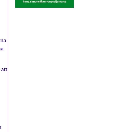
rna
na
att
n