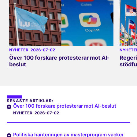
NYHETER
, 2026-07-02
NYHETE
Över 100 forskare protesterar mot AI-
Regeri
beslut
stödfu
SENASTE ARTIKLAR:
Över 100 forskare protesterar mot AI-beslut
NYHETER
, 2026-07-02
Politiska hanteringen av masterprogram väcker