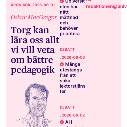
Universit
KRÖNIKOR
, 2026-06-01
redaktionen@unive
eten har
nått
Oskar MacGregor
mättnad
och
Torg kan
behöver
prioritera
lära oss allt
vi vill veta
DEBATT
om bättre
, 2026-06-03
Många
pedagogik
utestängs
från att
söka
lektorstjäns
ter
DEBATT
, 2026-06-02
AI i