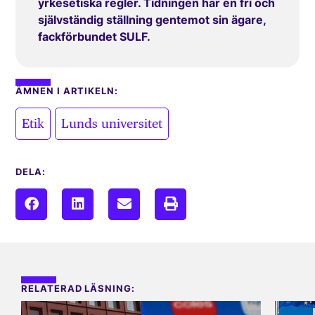
yrkesetiska regler. Tidningen har en fri och
självständig ställning gentemot sin ägare,
fackförbundet SULF.
ÄMNEN I ARTIKELN:
,
Etik
Lunds universitet
DELA:
RELATERAD LÄSNING: