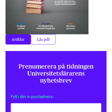
Artiklar
Läs pdf
Prenumerera på tidningen
Universitets­lärarens
nyhetsbrev
Fyll i din e-postadress: