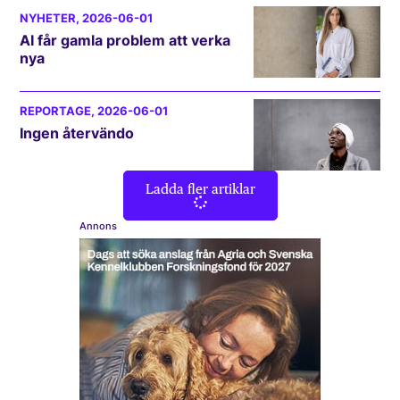
NYHETER
, 2026-06-01
AI får gamla problem att verka
nya
REPORTAGE
, 2026-06-01
Ingen återvändo
Ladda fler artiklar
Annons