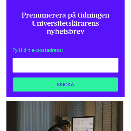
Prenumerera på tidningen
Universitets­lärarens
nyhetsbrev
Fyll i din e-postadress: