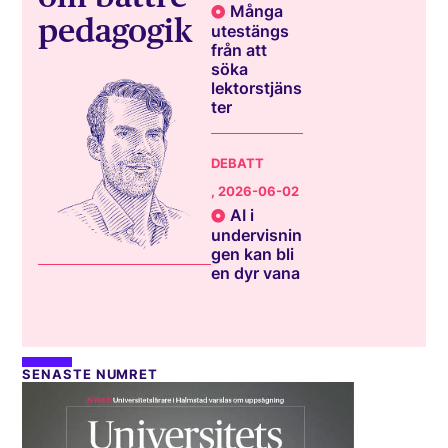
Många
pedagogik
utestängs
från att
söka
lektorstjäns
ter
DEBATT
, 2026-06-02
AI i
undervisnin
gen kan bli
en dyr vana
SENASTE NUMRET