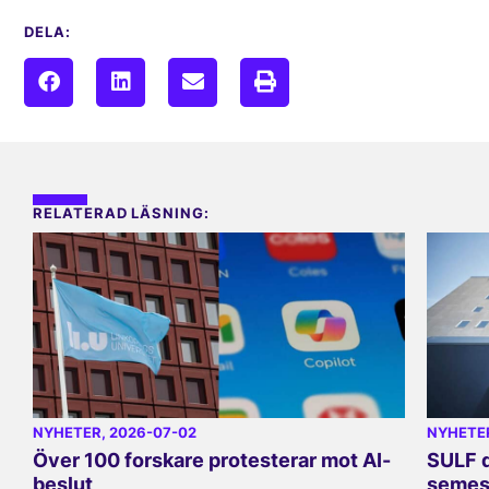
DELA:
RELATERAD LÄSNING:
NYHETER
, 2026-07-02
NYHETE
Över 100 forskare protesterar mot AI-
SULF d
beslut
semes