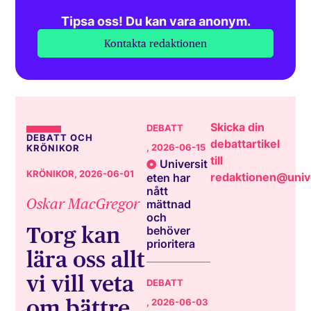
Tipsa oss! Du kan vara anonym.
Kontakta redaktionen
Skicka din
DEBATT
DEBATT OCH
debattartikel
, 2026-06-15
KRÖNIKOR
till
Universit
KRÖNIKOR
, 2026-06-01
redaktionen@unive
eten har
nått
Oskar MacGregor
mättnad
och
Torg kan
behöver
prioritera
lära oss allt
vi vill veta
DEBATT
om bättre
, 2026-06-03