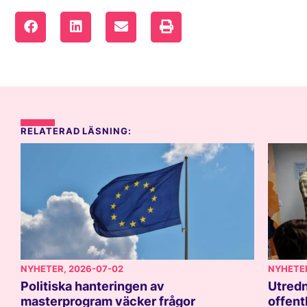
RELATERAD LÄSNING:
NYHETER
, 2026-07-02
NYHETE
Politiska hanteringen av
Utredn
masterprogram väcker frågor
offent