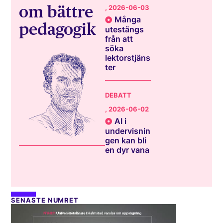
om bättre
, 2026-06-03
Många
pedagogik
utestängs
från att
söka
lektorstjäns
ter
DEBATT
, 2026-06-02
AI i
undervisnin
gen kan bli
en dyr vana
SENASTE NUMRET