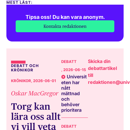
MEST LÄST:
Tipsa oss! Du kan vara anonym.
Kontakta redaktionen
Skicka din
DEBATT
DEBATT OCH
debattartikel
, 2026-06-15
KRÖNIKOR
till
Universit
KRÖNIKOR
, 2026-06-01
redaktionen@unive
eten har
nått
Oskar MacGregor
mättnad
och
Torg kan
behöver
prioritera
lära oss allt
vi vill veta
DEBATT