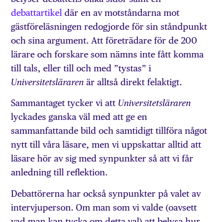
debattartikel
där en av motståndarna mot
gästföreläsningen redogjorde för sin ståndpunkt
och sina argument. Att företrädare för de 200
lärare och forskare som nämns inte fått komma
till tals, eller till och med ”tystas” i
är alltså direkt felaktigt.
Universitetsläraren
Sammantaget tycker vi att
Universitetsläraren
lyckades ganska väl med att ge en
sammanfattande bild och samtidigt tillföra något
nytt till våra läsare, men vi uppskattar alltid att
läsare hör av sig med synpunkter så att vi får
anledning till reflektion.
Debattörerna har också synpunkter på valet av
intervjuperson. Om man som vi valde (oavsett
vad man kan tycka om detta val) att belysa hur