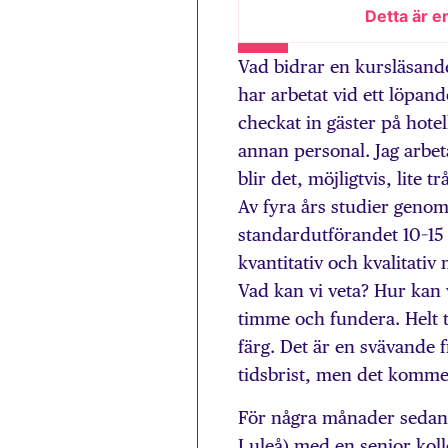
Detta är e
Vad bidrar en kursläsande
har arbetat vid ett löpan
checkat in gäster på hote
annan personal. Jag arbe
blir det, möjligtvis, lite 
Av fyra års studier genom
standardutförandet 10–15 
kvantitativ och kvalitati
Vad kan vi veta? Hur kan vi
timme och fundera. Helt t
färg. Det är en svävande 
tidsbrist, men det kommer
För några månader sedan sa
Luleå) med en senior kol