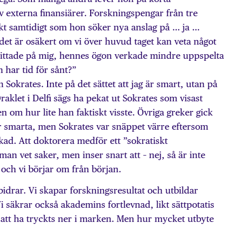
v externa finansiärer. Forskningspengar från tre
 samtidigt som hon söker nya anslag på … ja …
t det är osäkert om vi över huvud taget kan veta något
n tittade på mig, hennes ögon verkade mindre uppspelta
har tid för sånt?”
Sokrates. Inte på det sättet att jag är smart, utan på
 Oraklet i Delfi sägs ha pekat ut Sokrates som visast
 om hur lite han faktiskt visste. Övriga greker gick
r smarta, men Sokrates var snäppet värre eftersom
kad. Att doktorera medför ett ”sokratiskt
n vet saker, men inser snart att – nej, så är inte
s och vi börjar om från början.
bidrar. Vi skapar forskningsresultat och utbildar
 säkrar också akademins fortlevnad, likt sättpotatis
 att ha tryckts ner i marken. Men hur mycket utbyte