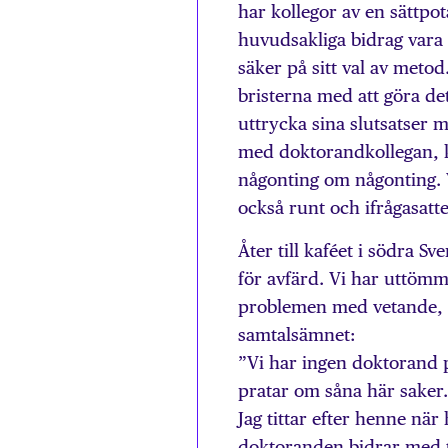
har kollegor av en sättpot
huvudsakliga bidrag vara 
säker på sitt val av meto
bristerna med att göra det
uttrycka sina slutsatser 
med doktorandkollegan, kom
någonting om någonting. 
också runt och ifrågasat
Åter till kaféet i södra Sv
för avfärd. Vi har uttöm
problemen med vetande, m
samtalsämnet:
”Vi har ingen doktorand p
pratar om såna här saker.
Jag tittar efter henne nä
doktoranden bidrar med ti