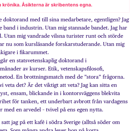
n krönika. Åsikterna är skribentens egna.
 doktorand med till sina medarbetare, egentligen? Jag
de band i industrin. Utan mig stannade bandet. Jag har
ll. Utan mig vandrade vilsna turister runt och störde
tar nu som kursläsande forskarstuderande. Utan mig
tråkigare i fikarummet.
går en statsvetenskaplig doktorand i
månader av kurser. Etik, vetenskapsfilosofi,
v metod. En brottningsmatch med de ”stora” frågorna.
 veta det? Är det viktigt att veta? Jag kan sitta en
yst, ensam, blickande in i kontorsväggens blek­vita
frihet för tanken, ett underbart avbrott från vardagens
 med en arvedel – tvivel på ens egen nytta.
tt jag på ett kafé i södra Sverige (alltså söder om
lega. Som många andra lever hon på korta