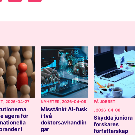
TT
, 2026-04-27
NYHETER
, 2026-04-09
PÅ JOBBET
itutionerna
Misstänkt AI-fusk
, 2026-04-08
e agera för
i två
Skydda juniora
rnationella
doktorsavhandlin
forskares
orander i
gar
författarskap