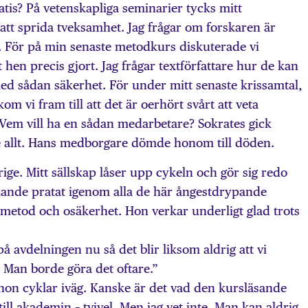
atis? På vetenskapliga seminarier tycks mitt
att sprida tveksamhet. Jag frågar om forskaren är
d. För på min senaste metodkurs diskuterade vi
 hen precis gjort. Jag frågar textförfattare hur de kan
med sådan säkerhet. För under mitt senaste krissamtal,
 vi fram till att det är oerhört svårt att veta
Vem vill ha en sådan medarbetare? Sokrates gick
te allt. Hans medborgare dömde honom till döden.
erige. Mitt sällskap låser upp cykeln och gör sig redo
mande pratat igenom alla de här ångestdrypande
etod och osäkerhet. Hon verkar underligt glad trots
å avdelningen nu så det blir liksom aldrig att vi
 Man borde göra det oftare.”
r hon cyklar iväg. Kanske är det vad den kursläsande
ll akademin – tvivel. Men jag vet inte. Man kan aldrig