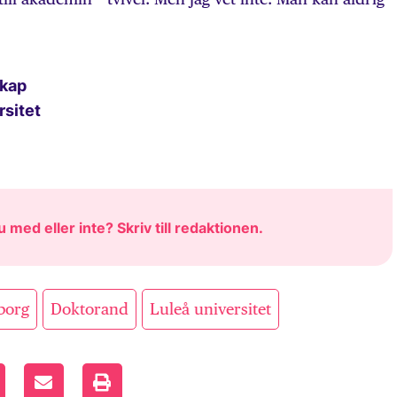
skap
rsitet
u med eller inte? Skriv till
redaktionen
.
,
,
lborg
Doktorand
Luleå universitet