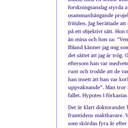
forskningsanslag styrda a
osammanhängande projekt
fritiden. Jag berättade at
på ett objektivt sätt. Ho
än mina och hon sa: ”Vem 
Ibland känner jag mig som 
det sättet att jag är trög.
eftersom han var medveten
runt och trodde att de va
han insett att han var kor
uppvaknande”. Man tror ma
fallet. Hypotes 1 förkasta
Det är klart doktorander 
framtidens makthavare. Vi
som skördas fyra år efter