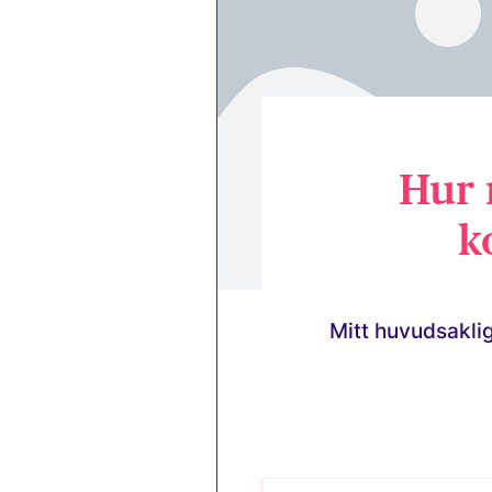
Hur 
k
Mitt huvudsakli