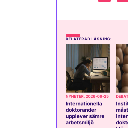
RELATERAD LÄSNING:
NYHETER
, 2026-06-25
DEBA
Internationella
Inst
doktorander
måst
upplever sämre
inte
arbetsmiljö
dokt