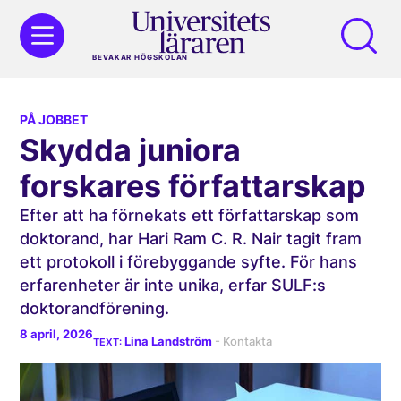
BEVAKAR HÖGSKOLAN
PÅ JOBBET
Skydda juniora
forskares författarskap
Efter att ha förnekats ett författarskap som
doktorand, har Hari Ram C. R. Nair tagit fram
ett protokoll i förebyggande syfte. För hans
erfarenheter är inte unika, erfar SULF:s
doktorandförening.
8 april, 2026
Lina Landström