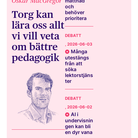
Oskar MacGregor
mättnad
och
Torg kan
behöver
prioritera
lära oss allt
vi vill veta
DEBATT
om bättre
, 2026-06-03
Många
pedagogik
utestängs
från att
söka
lektorstjäns
ter
DEBATT
, 2026-06-02
AI i
undervisnin
gen kan bli
en dyr vana