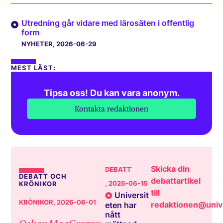
Utredning går vidare med lärosäten i offentlig
form
NYHETER
, 2026-06-29
MEST LÄST:
Tipsa oss! Du kan vara anonym.
Kontakta redaktionen
Skicka din
DEBATT
DEBATT OCH
debattartikel
, 2026-06-15
KRÖNIKOR
till
Universit
KRÖNIKOR
, 2026-06-01
redaktionen@unive
eten har
nått