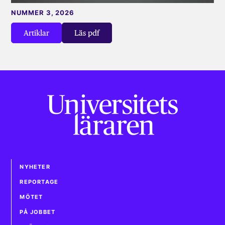
NUMMER 3, 2026
Artiklar
Läs pdf
NYHETER
REPORTAGE
MÖTET
PÅ JOBBET