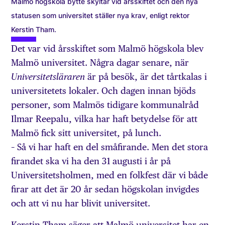
Malmö högskola bytte skyltar vid årsskiftet och den nya
statusen som universitet ställer nya krav, enligt rektor
Kerstin Tham.
Det var vid årsskiftet som Malmö högskola blev
Malmö universitet. Några dagar senare, när
är på besök, är det tårtkalas i
Universitetsläraren
universitetets lokaler. Och dagen innan bjöds
personer, som Malmös tidigare kommunalråd
Ilmar Reepalu, vilka har haft betydelse för att
Malmö fick sitt universitet, på lunch.
– Så vi har haft en del små­firande. Men det stora
firandet ska vi ha den 31 augusti i år på
Universitetsholmen, med en folkfest där vi både
firar att det är 20 år sedan högskolan invigdes
och att vi nu har blivit universitet.
Kerstin Tham säger att Malmö universitet har en