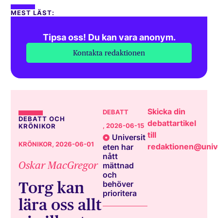
MEST LÄST:
Tipsa oss! Du kan vara anonym.
Kontakta redaktionen
Skicka din
DEBATT
DEBATT OCH
debattartikel
, 2026-06-15
KRÖNIKOR
till
Universit
KRÖNIKOR
, 2026-06-01
redaktionen@unive
eten har
nått
Oskar MacGregor
mättnad
och
Torg kan
behöver
prioritera
lära oss allt