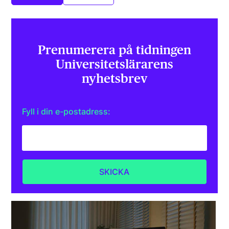
Prenumerera på tidningen
Universitets­lärarens
nyhetsbrev
Fyll i din e-postadress: