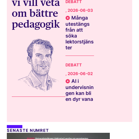
vi vill veta
DEBATT
om bättre
, 2026-06-03
Många
pedagogik
utestängs
från att
söka
lektorstjäns
ter
DEBATT
, 2026-06-02
AI i
undervisnin
gen kan bli
en dyr vana
SENASTE NUMRET