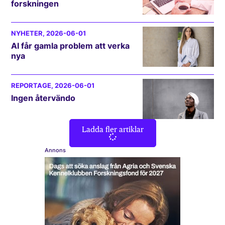
forskningen
NYHETER
, 2026-06-01
AI får gamla problem att verka
nya
REPORTAGE
, 2026-06-01
Ingen återvändo
Ladda fler artiklar
Annons