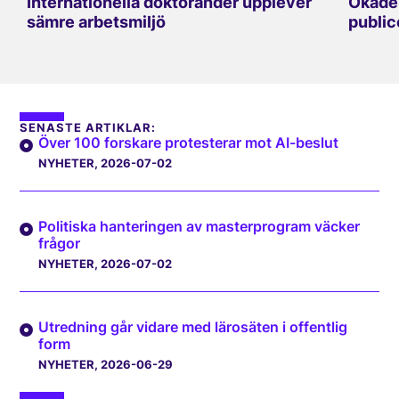
Internationella doktorander upplever
Ökade 
sämre arbetsmiljö
public
SENASTE ARTIKLAR:
Över 100 forskare protesterar mot AI-beslut
NYHETER
, 2026-07-02
Politiska hanteringen av masterprogram väcker
frågor
NYHETER
, 2026-07-02
Utredning går vidare med lärosäten i offentlig
form
NYHETER
, 2026-06-29