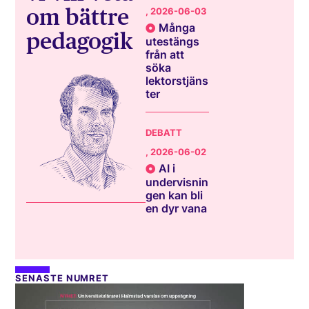
om bättre
, 2026-06-03
Många
pedagogik
utestängs
från att
söka
lektorstjäns
ter
DEBATT
, 2026-06-02
AI i
undervisnin
gen kan bli
en dyr vana
SENASTE NUMRET