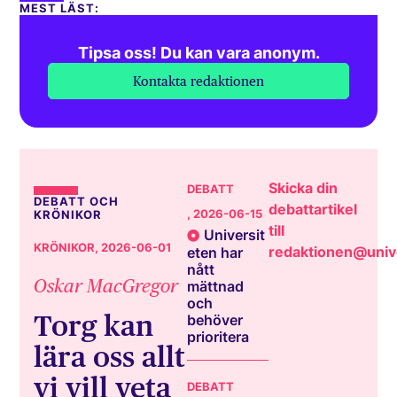
MEST LÄST:
Tipsa oss! Du kan vara anonym.
Kontakta redaktionen
Skicka din
DEBATT
DEBATT OCH
debattartikel
, 2026-06-15
KRÖNIKOR
till
Universit
KRÖNIKOR
, 2026-06-01
redaktionen@unive
eten har
nått
Oskar MacGregor
mättnad
och
Torg kan
behöver
prioritera
lära oss allt
vi vill veta
DEBATT