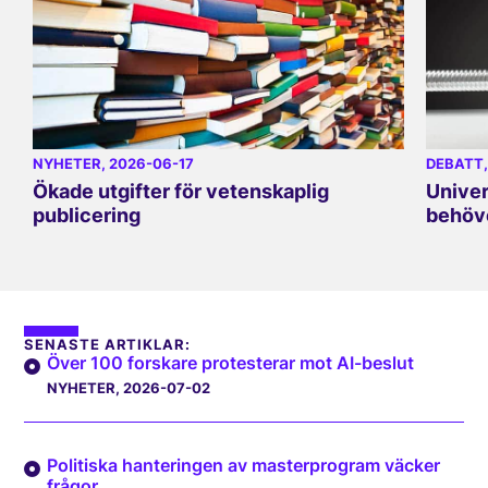
NYHETER
, 2026-06-17
DEBATT
Ökade utgifter för vetenskaplig
Univer
publicering
behöve
SENASTE ARTIKLAR:
Över 100 forskare protesterar mot AI-beslut
NYHETER
, 2026-07-02
Politiska hanteringen av masterprogram väcker
frågor