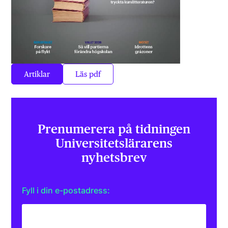
Artiklar
Läs pdf
Prenumerera på tidningen
Universitets­lärarens
nyhetsbrev
Fyll i din e-postadress: