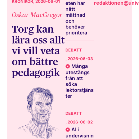
KRÖNIKOR
, 2026-06-01
redaktionen@unive
eten har
nått
Oskar MacGregor
mättnad
och
Torg kan
behöver
prioritera
lära oss allt
vi vill veta
DEBATT
om bättre
, 2026-06-03
Många
pedagogik
utestängs
från att
söka
lektorstjäns
ter
DEBATT
, 2026-06-02
AI i
undervisnin