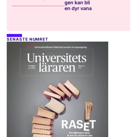
gen kan bli
en dyr vana
SENASTE NUMRET