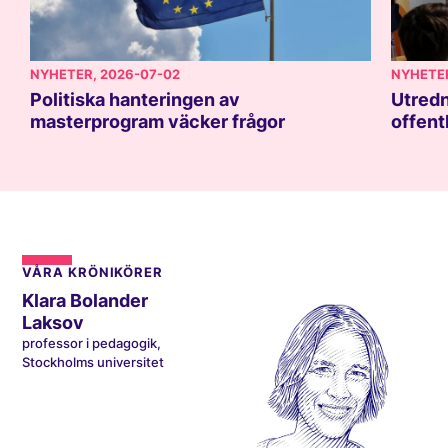
NYHETER
, 2026-07-02
NYHETE
Politiska hanteringen av
Utredn
masterprogram väcker frågor
offent
VÅRA KRÖNIKÖRER
Klara Bolander
Laksov
professor i pedagogik,
Stockholms universitet