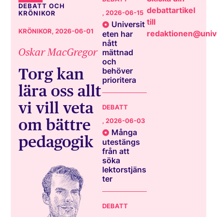
DEBATT OCH
debattartikel
, 2026-06-15
KRÖNIKOR
till
Universit
KRÖNIKOR
, 2026-06-01
redaktionen@unive
eten har
nått
Oskar MacGregor
mättnad
och
Torg kan
behöver
prioritera
lära oss allt
vi vill veta
DEBATT
om bättre
, 2026-06-03
Många
pedagogik
utestängs
från att
söka
lektorstjäns
ter
DEBATT