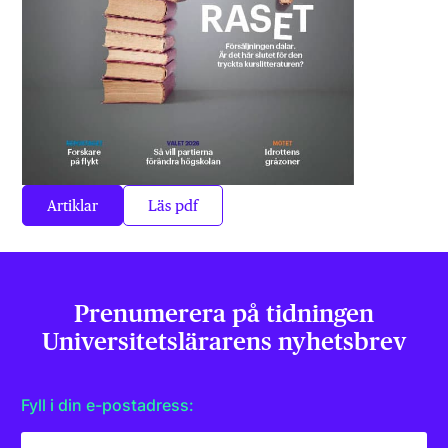
Artiklar
Läs pdf
Prenumerera på tidningen
Universitets­lärarens nyhetsbrev
Fyll i din e-postadress: