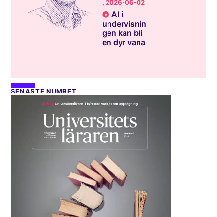
, 2026-06-02
AI i
undervisnin
gen kan bli
en dyr vana
SENASTE NUMRET