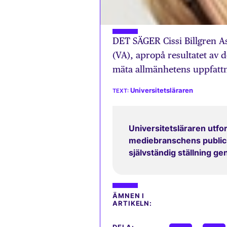
DET SÄGER Cissi Billgren A
(VA), apropå resultatet av 
mäta allmänhetens uppfattn
Universitetsläraren
Universitetsläraren utfor
mediebranschens publicit
självständig ställning g
ÄMNEN I
ARTIKELN: