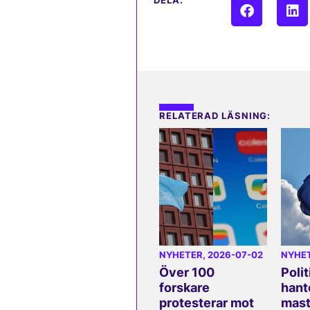
DELA:
RELATERAD LÄSNING:
NYHETER
, 2026-07-02
NYHE
Över 100
Polit
forskare
hant
protesterar mot
mast