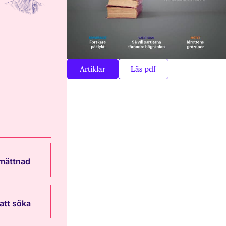
Artiklar
Läs pdf
 mättnad
att söka