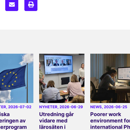
TER
, 2026-07-02
NYHETER
, 2026-06-29
NEWS
, 2026-06-25
iska
Utredning går
Poorer work
eringen av
vidare med
environment fo
erprogram
lärosäten i
international P