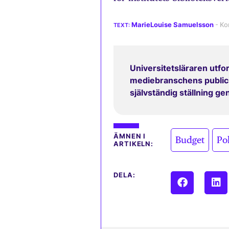
MarieLouise Samuelsson
Universitetsläraren utfor
mediebranschens publicit
självständig ställning g
,
ÄMNEN I
Budget
Pol
ARTIKELN:
DELA: