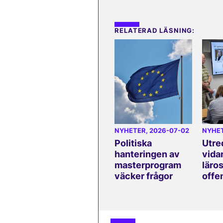
RELATERAD LÄSNING:
NYHETER
, 2026-07-02
NYHE
Politiska
Utre
hanteringen av
vida
masterprogram
läros
väcker frågor
offe