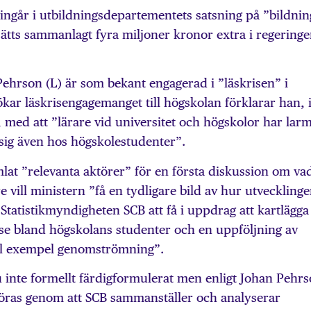
ingår i utbildningsdepartementets satsning på ”bildnin
sätts sammanlagt fyra miljoner kronor extra i regering
ehrson (L) är som bekant engagerad i ”läskrisen” i
kar läskrisengagemanget till högskolan förklarar han, i
n, med att ”lärare vid universitet och högskolor har lar
a sig även hos högskolestudenter”.
at ”relevanta aktörer” för en första diskussion om va
re vill ministern ”få en tydligare bild av hur utveckling
tatistikmyndigheten SCB att få i uppdrag att kartlägga
lse bland högskolans studenter och en uppföljning av
till exempel genomströmning”.
 inte formellt färdigformulerat men enligt Johan Pehr
öras genom att SCB sammanställer och analyserar