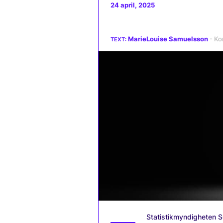
24 april, 2025
MarieLouise Samuelsson
Statistikmyndigheten S