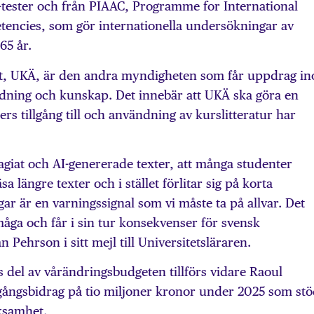
SA-tester och från PIAAC, Programme for International
encies, som gör internationella undersökningar av
65 år.
et, UKÄ, är den andra myndigheten som får uppdrag i
ldning och kunskap. Det innebär att UKÄ ska göra en
rs tillgång till och användning av kurslitteratur har
giat och AI-genererade texter, att många studenter
a längre texter och i stället förlitar sig på korta
 är en varningssignal som vi måste ta på allvar. Det
åga och får i sin tur konsekvenser för svensk
n Pehrson i sitt mejl till Universitetsläraren.
 del av vårändringsbudgeten tillförs vidare Raoul
ngångsbidrag på tio miljoner kronor under 2025 som st
rksamhet.