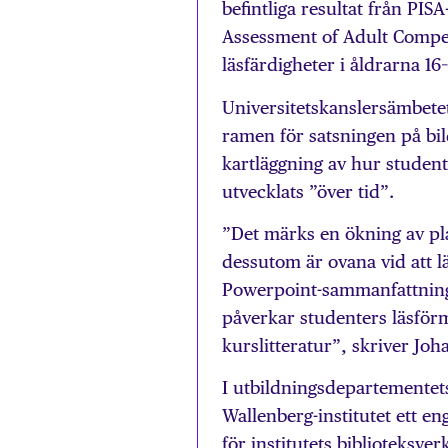
befintliga resultat från PI
Assessment of Adult Compet
läsfärdigheter i åldrarna 16–
Universitetskanslersämbet
ramen för satsningen på bi
kartläggning av hur studente
utvecklats ”över tid”.
”Det märks en ökning av pla
dessutom är ovana vid att läs
Powerpoint-sammanfattningar
påverkar studenters läsförm
kurslitteratur”, skriver Joha
I utbildningsdepartementets
Wallenberg-institutet ett e
för institutets biblioteksve