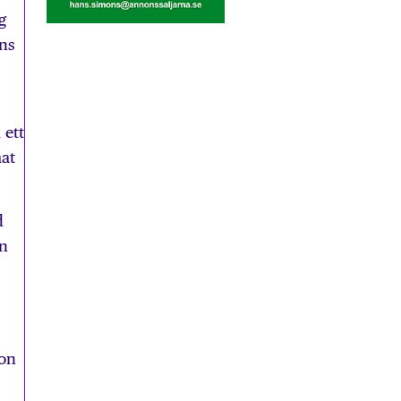
g
ens
 ett
mat
d
en
son