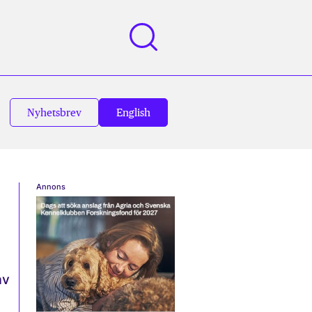
Nyhetsbrev
English
Annons
av