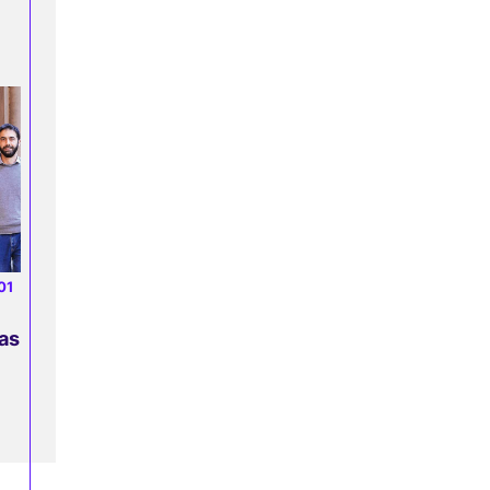
01
as