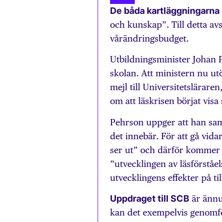
De båda kartläggningarna
och kunskap”. Till detta av
vårändringsbudget.
Utbildningsminister Johan P
skolan. Att ministern nu utö
mejl till Universitetslärare
om att läskrisen börjat vis
Pehrson uppger att han saml
det innebär. För att gå vida
ser ut” och därför kommer S
”utvecklingen av läsförståe
utvecklingens effekter på 
Uppdraget till SCB
är ännu
kan det exempelvis genomf