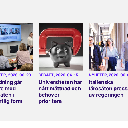
TER
, 2026-06-29
DEBATT
, 2026-06-15
NYHETER
, 2026-06-
dning går
Universiteten har
Italienska
re med
nått mättnad och
lärosäten press
äten i
behöver
av regeringen
ntlig form
prioritera