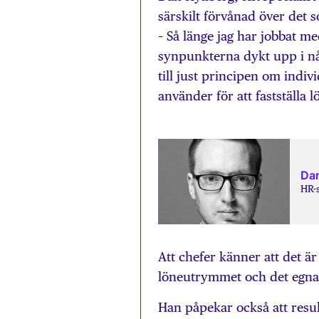
särskilt förvånad över det 
– Så länge jag har jobbat me
synpunkterna dykt upp i n
till just principen om indiv
använder för att fastställa 
Dan
HR-s
Att chefer känner att det är
löneutrymmet och det egna m
Han påpekar också att result