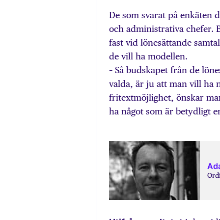
De som svarat på enkäten del
och administrativa chefer. B
fast vid lönesättande samta
de vill ha modellen.
– Så budskapet från de lönes
valda, är ju att man vill ha
fritextmöjlighet, önskar man 
ha något som är betydligt e
Ada
Ordf