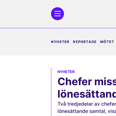
NYHETER
REPORTAGE
MÖTET
NYHETER
Chefer mis
lönesättan
Två tredjedelar av chefer
lönesättande samtal, vis