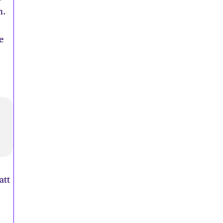
n.
e
att