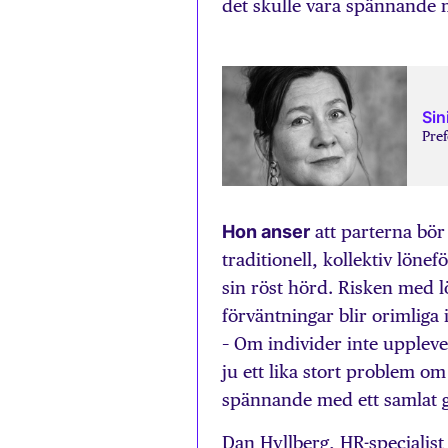
det skulle vara spännande 
Sin
Pref
Hon anser
att parterna bör 
traditionell, kollektiv löne
sin röst hörd. Risken med 
förväntningar blir orimliga 
– Om individer inte uppleve
ju ett lika stort problem o
spännande med ett samlat g
Dan Hyllberg, HR-specialist