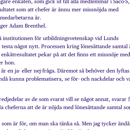
igare enkäten, som gick ut till alla medlemmar i Saco-S,
sultatet som att chefer är ännu mer missnöjda med
 medarbetarna är.
säger Adam Brenthel.
 institutionen för utbildningsvetenskap vid Lunds
t testa något nytt. Processen kring lönesättande samtal 
enkätresultatet pekar på att det finns ett missnöje me
er hon.
 är en ja- eller nej-fråga. Däremot så behöver den lyftas
då kunna problematisera, se för- och nackdelar och v
edjedelar av de som svarat vill se något annat, svarar 
lda cheferna att de är nöjda med lönesättande samtal s
et som är för, om man ska tänka så. Men jag tycker ändå