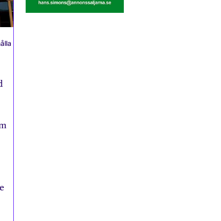
ålla
d
am
e