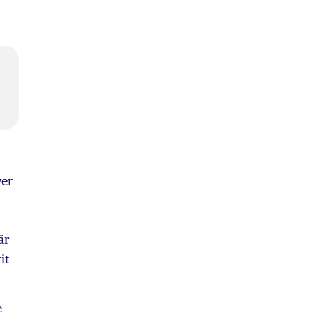
ver
är
it
e