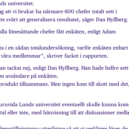
ds universitet.
jag att vi brukar ha närmare 600 chefer totalt sett i
ite svårt att generalisera resultatet, säger Dan Hyllberg.
 alla lönesättande chefer fått enkäten, enligt Adam
elta i en sådan totalundersökning, varför enkäten enbart
är våra medlemmar”, skriver facket i rapporten.
n tackat nej, enligt Dan Hyllberg. Han hade hellre sett 
som avsändare på enkäten.
n produkt tillsammans. Men ingen kom till skott med det
 huruvida Lunds universitet eventuellt skulle kunna ko
al eller inte, med hänvisning till att diskussioner mell
emställningarna ytterligare så att vi verkligen löser de