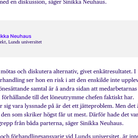
med en diskussion, säger Sinikka Neuhaus.
ikka Neuhaus
ekt, Lunds universitet
mötas och diskutera alternativ, givet enkätresultatet. I
förhandling ser hon en risk i att den enskilde inte upple
lönesättande samtal är å andra sidan att medarbetarnas
i förhållande till det löneutrymme chefen faktiskt har.
r sig vara lyssnade på är det ett jätteproblem. Men det 
m den som skriker högst får ut mest. Därför hade det var
repp från båda parterna, säger Sinikka Neuhaus.
 och förhandlingsansvarig vid Lunds universitet, är int