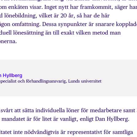
som enkäten visar. Inget nytt har framkommit, säger ha
d lönebildning, vilket är 20 år, så har de här
ågon omfattning. Dessa synpunkter är snarare kopplad
iduell lönesättning än till exakt vilken metod man
lönerna.
 Hyllberg
pecialist och förhandlingsansvarig, Lunds universitet
 svårt att sätta individuella löner för medarbetare samt 
andatet är för litet är vanligt, enligt Dan Hyllberg.
atet inte nödvändigtvis är representativt för samtliga