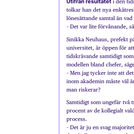
Utifrån resultatet
i den tid
tolkar han det nya enkätre
lönesättande samtal än vad
– Det var lite förvånande, 
Sinikka Neuhaus, prefekt på
universitet, är öppen för at
tidskrävande samtidigt som 
modellen bland chefer, säg
– Men jag tycker inte att det
inom akademin måste väl än
man riskerar?
Samtidigt som ungefär två tr
procent av de kollegialt va
process.
– Det är ju en svag majorit