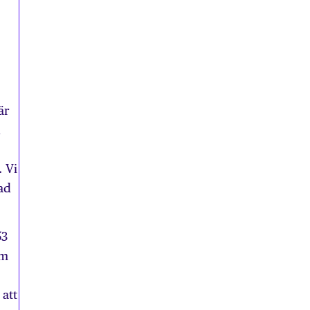
är
d
. Vi
ad
53
om
 att