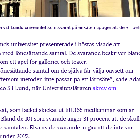
a vid Lunds universitet som svarat på enkäten uppger att de vill beh
nds universitet presenterade i höstas visade att
med lönesättande samtal. De svarande beskriver blan
m ett spel för galleriet och teater.
önesättande samtal om de själva får välja oavsett om
eftersom metoden inte passar på ett lärosäte”, sade Ad
co-S i Lund, när Universitetsläraren
skrev om
kät, som facket skickat ut till 365 medlemmar som är
 Bland de 101 som svarade anger 31 procent att de skull
e samtalen. Elva av de svarande angav att de inte var
l under 2023.