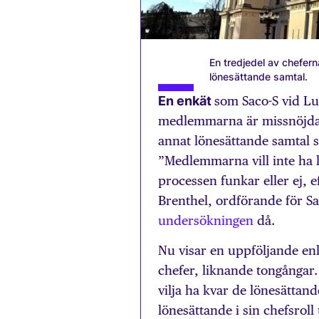
En tredjedel av chefern
lönesättande samtal.
En enkät
som Saco-S vid Lu
medlemmarna är missnöjda 
annat lönesättande samtal so
”Medlemmarna vill inte ha l
processen funkar eller ej, 
Brenthel, ordförande för Sa
undersökningen
då.
Nu visar en uppföljande en
chefer, liknande tongångar.
vilja ha kvar de lönesättand
lönesättande i sin chefsrol