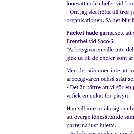
lönesättande chefer vid Lun
– Om jag ska höfta till tror 
organisationen. Så det blir l
Facket hade
gärna sett att
Brenthel vid Saco-S.
”Arbetsgivaren ville inte d
gick ut till de chefer som 
Men det stämmer inte att ma
arbetsgivaren också stått 
– Det är bättre att vi gör e
vi fick en enkät för påsyn.
Han vill inte uttala sig om
att överge lönesättande samt
parterna just inletts.
– Vi behöver analysera probl