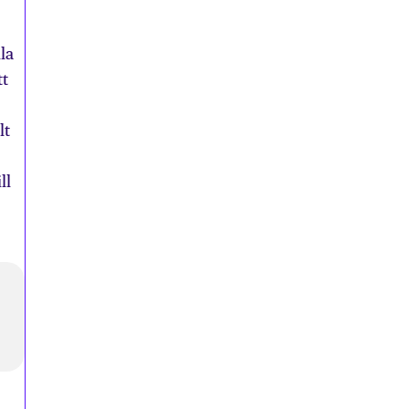
la
tt
lt
ll