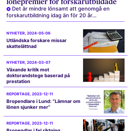
lönepremier för forskarutbildade
Det är mindre lönsamt att genomgå en
forskarutbildning idag än för 20 år...
NYHETER
, 2024-05-06
Utländska forskare missar
skattelättnad
NYHETER
, 2024-03-07
Växande kritik mot
doktorandstege baserad på
prestation
REPORTAGE
, 2023-12-11
Bropendlare i Lund: ”Lämnar om
lönen sjunker mer”
REPORTAGE
, 2023-12-11
Bropendlar i fel riktning