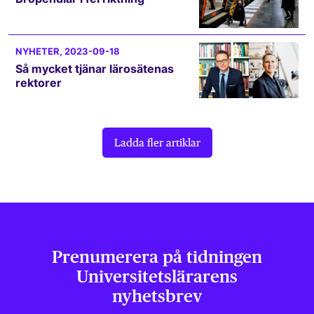
NYHETER
, 2023-09-18
Så mycket tjänar lärosätenas
rektorer
Ladda fler artiklar
Prenumerera på tidningen
Universitets­lärarens
nyhetsbrev