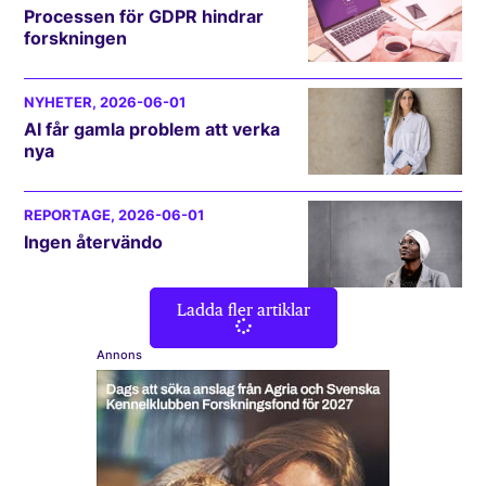
Processen för GDPR hindrar
forskningen
NYHETER
, 2026-06-01
AI får gamla problem att verka
nya
REPORTAGE
, 2026-06-01
Ingen återvändo
Ladda fler artiklar
Annons