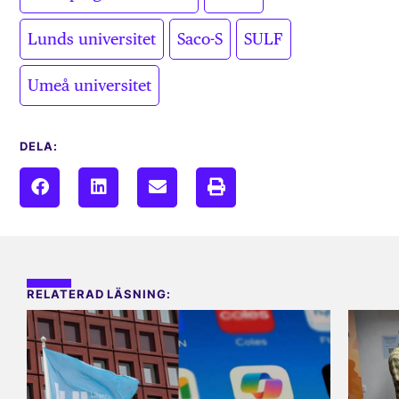
,
,
,
Lunds universitet
Saco-S
SULF
Umeå universitet
DELA:
RELATERAD LÄSNING: