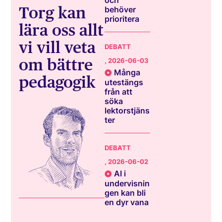
Torg kan
behöver
prioritera
lära oss allt
vi vill veta
DEBATT
om bättre
, 2026-06-03
Många
pedagogik
utestängs
från att
söka
lektorstjäns
ter
DEBATT
, 2026-06-02
AI i
undervisnin
gen kan bli
en dyr vana