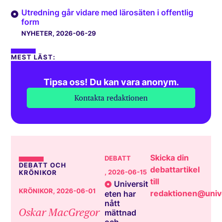
Utredning går vidare med lärosäten i offentlig
form
NYHETER
, 2026-06-29
MEST LÄST:
Tipsa oss! Du kan vara anonym.
Kontakta redaktionen
Skicka din
DEBATT
DEBATT OCH
debattartikel
, 2026-06-15
KRÖNIKOR
till
Universit
KRÖNIKOR
, 2026-06-01
redaktionen@unive
eten har
nått
Oskar MacGregor
mättnad
och