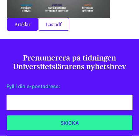
Artiklar
Läs pdf
Prenumerera på tidningen
Universitets­lärarens nyhetsbrev
Fyll i din e-postadress: