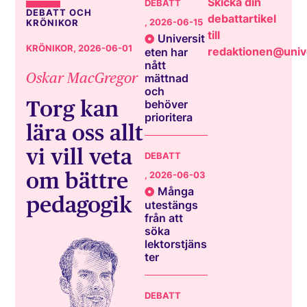
Skicka din
DEBATT
DEBATT OCH
debattartikel
, 2026-06-15
KRÖNIKOR
till
Universit
KRÖNIKOR
, 2026-06-01
redaktionen@unive
eten har
nått
Oskar MacGregor
mättnad
och
Torg kan
behöver
prioritera
lära oss allt
vi vill veta
DEBATT
om bättre
, 2026-06-03
Många
pedagogik
utestängs
från att
söka
lektorstjäns
ter
DEBATT