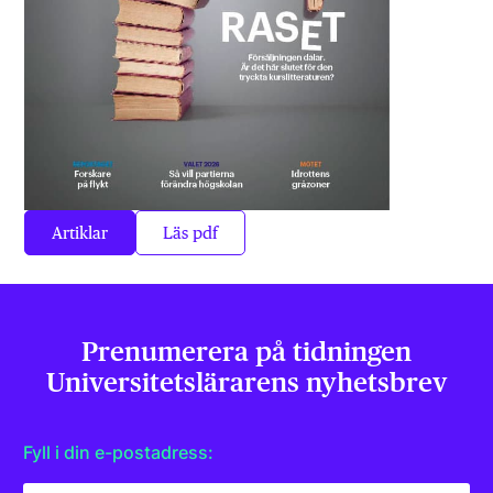
Artiklar
Läs pdf
Prenumerera på tidningen
Universitets­lärarens nyhetsbrev
Fyll i din e-postadress: