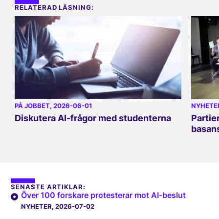
RELATERAD LÄSNING:
PÅ JOBBET
, 2026-06-01
NYHETE
Diskutera AI-frågor med studenterna
Partie
basan
SENASTE ARTIKLAR:
Över 100 forskare protesterar mot AI-beslut
NYHETER
, 2026-07-02