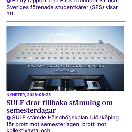
En ny rapport från Fackförbundet ST och
Sveriges förenade studentkårer (SFS) visar
att...
NYHETER
, 2026-06-25
SULF drar tillbaka stämning om
semesterdagar
SULF stämde Hälsohögskolan i Jönköping
för brott mot semesterlagen, brott mot
kollektivavtal och...