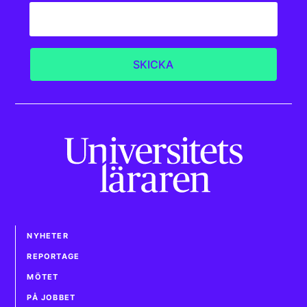
NYHETER
REPORTAGE
MÖTET
PÅ JOBBET