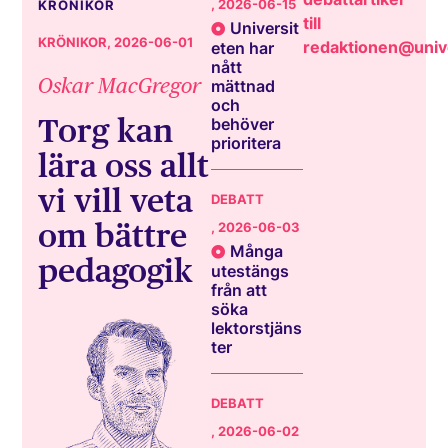
, 2026-06-15
KRÖNIKOR
till
Universit
KRÖNIKOR
, 2026-06-01
redaktionen@unive
eten har
nått
Oskar MacGregor
mättnad
och
Torg kan
behöver
prioritera
lära oss allt
vi vill veta
DEBATT
om bättre
, 2026-06-03
Många
pedagogik
utestängs
från att
söka
lektorstjäns
ter
DEBATT
, 2026-06-02