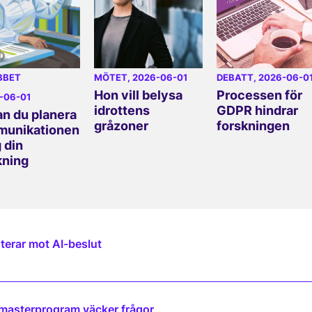
BBET
MÖTET
, 2026-06-01
DEBATT
, 2026-06-0
Hon vill belysa
Processen för
6-06-01
idrottens
GDPR hindrar
an du planera
gråzoner
forskningen
unikationen
 din
kning
terar mot AI-beslut
 masterprogram väcker frågor