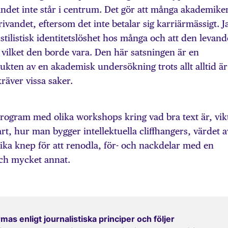
tandet inte står i centrum. Det gör att många akademike
krivandet, eftersom det inte betalar sig karriärmässigt. J
g stilistisk identitetslöshet hos många och att den levand
ig, vilket den borde vara. Den här satsningen är en
kten av en akademisk undersökning trots allt alltid är
kräver vissa saker.
t program med olika workshops kring vad bra text är, vik
rt, hur man bygger intellektuella cliffhangers, värdet a
lika knep för att renodla, för- och nackdelar med en
 och mycket annat.
mas enligt journalistiska principer och följer