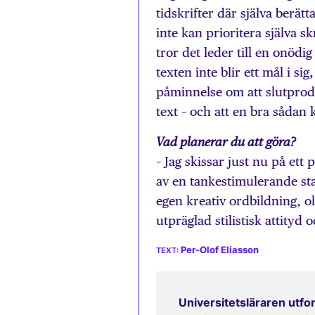
tidskrifter där själva berät
inte kan prioritera själva s
tror det leder till en onödi
texten inte blir ett mål i s
påminnelse om att slutprodu
text – och att en bra sådan 
Vad planerar du att göra?
– Jag skissar just nu på et
av en tankestimulerande sta
egen kreativ ordbildning, o
utpräglad stilistisk attityd
Per-Olof Eliasson
Universitetsläraren utfor