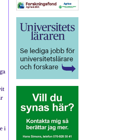
iga
it
är
e i