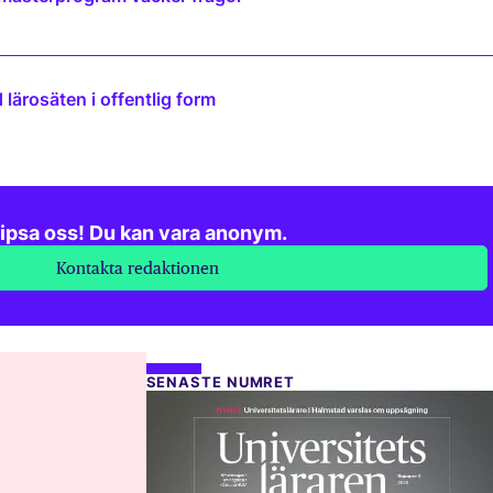
lärosäten i offentlig form
ipsa oss! Du kan vara anonym.
Kontakta redaktionen
SENASTE NUMRET