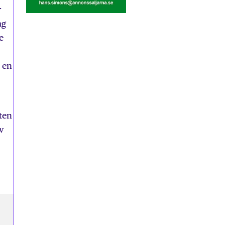
r
ag
e
 en
ten
v