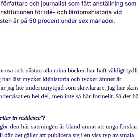
författare och journalist som fått anställning som
Institutionen för idé- och lärdomshistoria vid
nsten är på 50 procent under sex månader.
prosa och nästan alla mina böcker har haft väldigt tydl
g har läst mycket idéhistoria och tycker ämnet är
 är jag lite underutnyttjad som skrivlärare. Jag har skriv
dervisat en hel del, men inte så här formellt. Så det h
riter-in-residence”?
en gör den här satsningen är bland annat att unga forskar
l där det gäller att publicera sig i en viss typ av smala