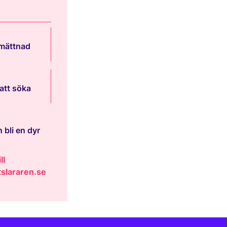
 mättnad
att söka
 bli en dyr
ll
slararen.se