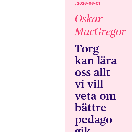
, 2026-06-01
Oskar
MacGregor
Torg
kan lära
oss allt
vi vill
veta om
bättre
pedago
gik