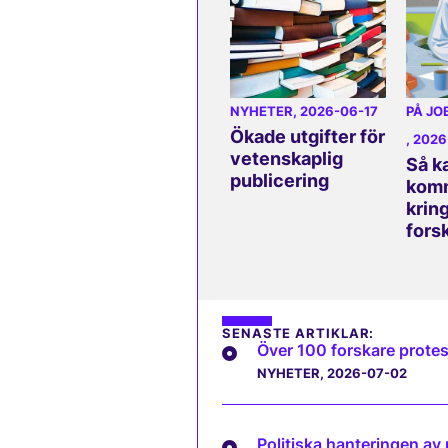
NYHETER
, 2026-06-17
PÅ JO
Ökade utgifter för
, 202
vetenskaplig
Så k
publicering
komm
kring
fors
SENASTE ARTIKLAR:
Över 100 forskare protes
NYHETER
, 2026-07-02
Politiska hanteringen av