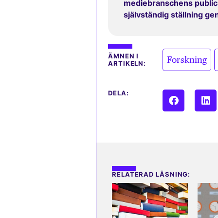
mediebranschens publicit
självständig ställning g
,
ÄMNEN I
Forskning
ARTIKELN:
DELA:
RELATERAD LÄSNING: