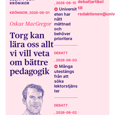
debattartikel
, 2026-06-15
KRÖNIKOR
till
Universit
KRÖNIKOR
, 2026-06-01
redaktionen@unive
eten har
nått
Oskar MacGregor
mättnad
och
Torg kan
behöver
prioritera
lära oss allt
vi vill veta
DEBATT
om bättre
, 2026-06-03
Många
pedagogik
utestängs
från att
söka
lektorstjäns
ter
DEBATT
, 2026-06-02