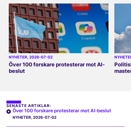
NYHETER
, 2026-07-02
NYHETE
Över 100 forskare protesterar mot AI-
Politi
beslut
master
SENASTE ARTIKLAR:
Över 100 forskare protesterar mot AI-beslut
NYHETER
, 2026-07-02