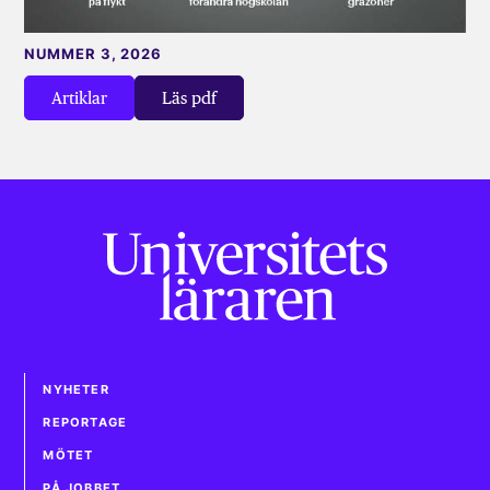
NUMMER 3, 2026
Artiklar
Läs pdf
NYHETER
REPORTAGE
MÖTET
PÅ JOBBET