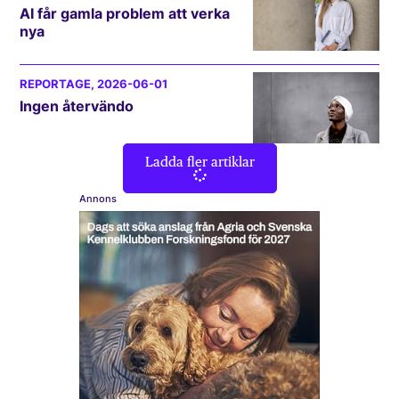
AI får gamla problem att verka
nya
REPORTAGE
, 2026-06-01
Ingen återvändo
Ladda fler artiklar
Annons