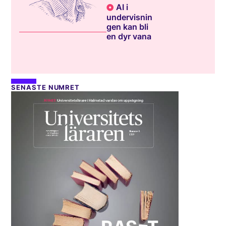
AI i
undervisnin
gen kan bli
en dyr vana
SENASTE NUMRET