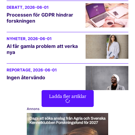
DEBATT
, 2026-06-01
Processen för GDPR hindrar
forskningen
NYHETER
, 2026-06-01
AI får gamla problem att verka
nya
REPORTAGE
, 2026-06-01
Ingen återvändo
Ladda fler artiklar
Annons