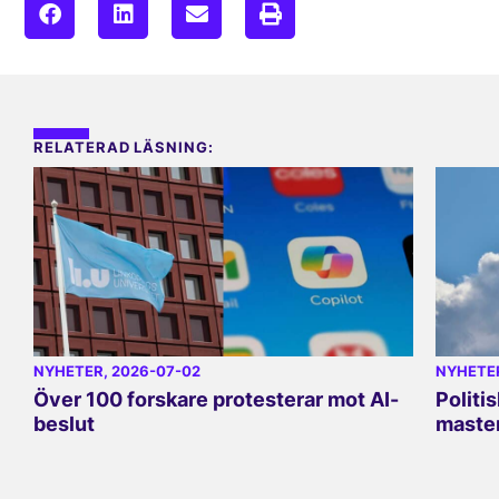
RELATERAD LÄSNING:
NYHETER
, 2026-07-02
NYHETE
Över 100 forskare protesterar mot AI-
Politi
beslut
master