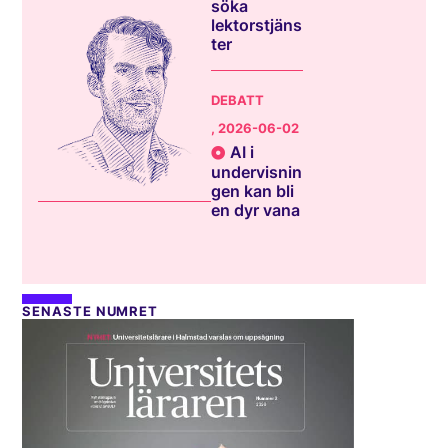
söka
lektorstjäns
ter
DEBATT
, 2026-06-02
AI i
undervisnin
gen kan bli
en dyr vana
SENASTE NUMRET