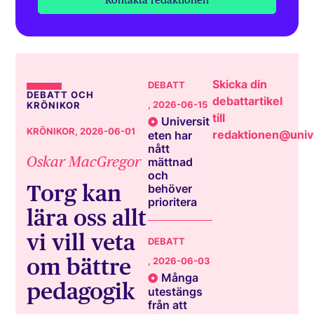
Skicka din
DEBATT
DEBATT OCH
debattartikel
, 2026-06-15
KRÖNIKOR
till
Universit
KRÖNIKOR
, 2026-06-01
redaktionen@unive
eten har
nått
Oskar MacGregor
mättnad
och
Torg kan
behöver
prioritera
lära oss allt
vi vill veta
DEBATT
om bättre
, 2026-06-03
Många
pedagogik
utestängs
från att