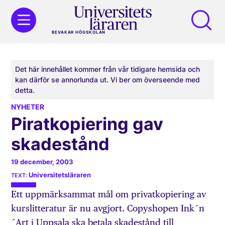
BEVAKAR HÖGSKOLAN
Det här innehållet kommer från vår tidigare hemsida och
kan därför se annorlunda ut. Vi ber om överseende med
detta.
NYHETER
Piratkopiering gav
skadestånd
19 december, 2003
Universitetsläraren
Ett uppmärksammat mål om privatkopiering av
kurslitteratur är nu avgjort. Copyshopen Ink´n
´Art i Uppsala ska betala skadestånd till