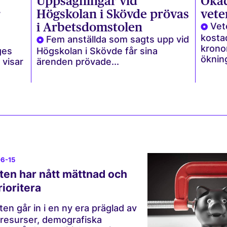
Uppsägningar vid
Ökad
r
Högskolan i Skövde prövas
vete
i Arbetsdomstolen
Vet
kosta
Fem anställda som sagts upp vid
kronor
ges
Högskolan i Skövde får sina
ökning
 visar
ärenden prövade...
06-15
ten har nått mättnad och
ioritera
ten går in i en ny era präglad av
resurser, demografiska