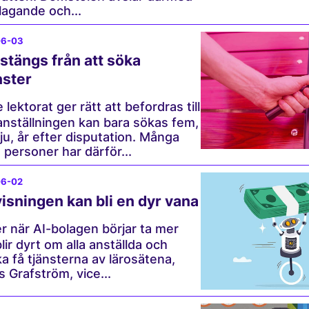
agande och...
06-03
tängs från att söka
nster
lektorat ger rätt att befordras till
anställningen kan bara sökas fem,
sju, år efter disputation. Många
 personer har därför...
06-02
visningen kan bli en dyr vana
 när AI-bolagen börjar ta mer
lir dyrt om alla anställda och
a få tjänsterna av lärosätena,
s Grafström, vice...