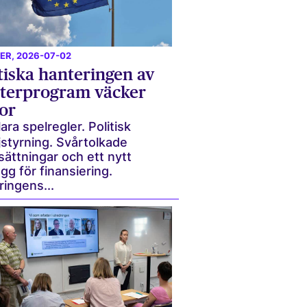
ER
, 2026-07-02
tiska hanteringen av
terprogram väcker
or
ara spelregler. Politisk
jstyrning. Svårtolkade
sättningar och ett nytt
gg för finansiering.
ingens...