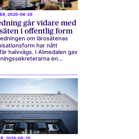
ER
, 2026-06-29
edning går vidare med
säten i offentlig form
redningen om lärosätenas
isationsform har nått
är halvvägs. I Almedalen gav
ningssekreterarna en...
ER
, 2026-06-25