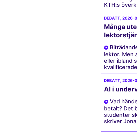
KTH:s överkl
DEBATT
, 2026-
Många utes
lektorstjä
Biträdande 
lektor. Men 
eller ibland 
kvalificerade
DEBATT
, 2026-
AI i under
Vad händer
betalt? Det b
studenter sk
skriver Jona