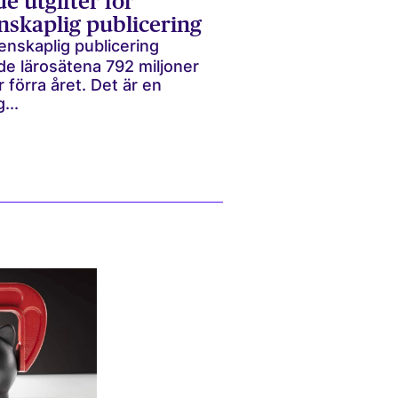
e utgifter för
nskaplig publicering
enskaplig publicering
de lärosätena 792 miljoner
 förra året. Det är en
...