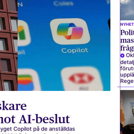
NYHET
Poli
mas
fråg
Okl
detal
förut
upplä
Reger
skare
mot AI-beslut
tyget Copilot på de anställdas