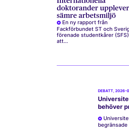
Internationella
doktorander uppleve
sämre arbetsmiljö
En ny rapport från
Fackförbundet ST och Sveri
förenade studentkårer (SFS)
att...
DEBATT
, 2026-
Universite
behöver pr
Universite
begränsade 