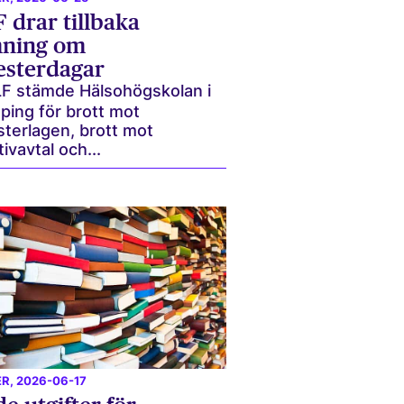
 drar tillbaka
mning om
sterdagar
F stämde Hälsohögskolan i
ping för brott mot
terlagen, brott mot
tivavtal och...
ER
, 2026-06-17