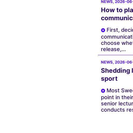
NEWS
, 2026-06
How to pla
communic
First, dec
communicati
choose wheth
release,...
NEWS
, 2026-06
Shedding l
sport
Most Swed
point in the
senior lectu
conducts res