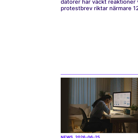
datorer har väckt reaktioner v
protestbrev riktar närmare 120
NEWS
, 2026-06-25