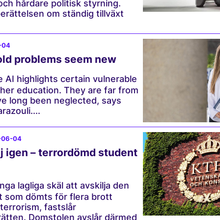
ch hårdare politisk styrning.
erättelsen om ständig tillväxt
-04
old problems seem new
 AI highlights certain vulnerable
gher education. They are far from
ve long been neglected, says
azouli....
-06-04
j igen – terrordömd student
nga lagliga skäl att avskilja den
 som dömts för flera brott
 terrorism, fastslår
rätten. Domstolen avslår därmed