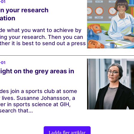
-01
n your research
ation
ide what you want to achieve by
ng your research. Then you can
er it is best to send out a press
-01
ight on the grey areas in
es join a sports club at some
ir lives. Susanne Johansson, a
rer in sports science at GIH,
earch that...
Ladda fler artiklar