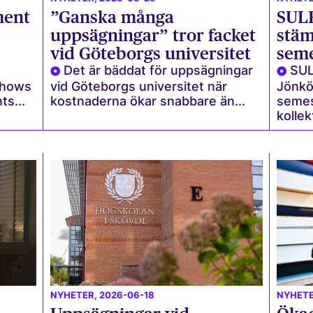
ment
”Ganska många
SULF
uppsägningar” tror facket
stä
vid Göteborgs universitet
seme
Det är bäddat för uppsägningar
SUL
shows
vid Göteborgs universitet när
Jönkö
ts...
kostnaderna ökar snabbare än...
semes
kollek
NYHETER
, 2026-06-18
NYHET