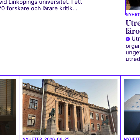
id Linköpings universitet. I ett
 forskare och lärare kritik...
NYHET
Utr
läro
Ut
organ
ungef
utred
NYHETER
, 2026-06-25
NYHET