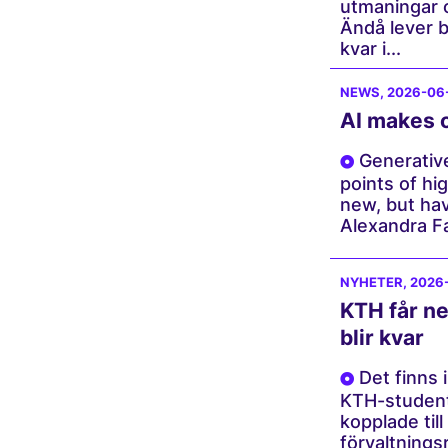
utmaningar o
Ändå lever b
kvar i...
NEWS
, 2026-06
AI makes 
Generative
points of hi
new, but ha
Alexandra Far
NYHETER
, 2026
KTH får ne
blir kvar
Det finns i
KTH-student
kopplade till
förvaltnings