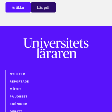
Artiklar
Läs pdf
NYHETER
REPORTAGE
MÖTET
PÅ JOBBET
KRÖNIKOR
DEBATT