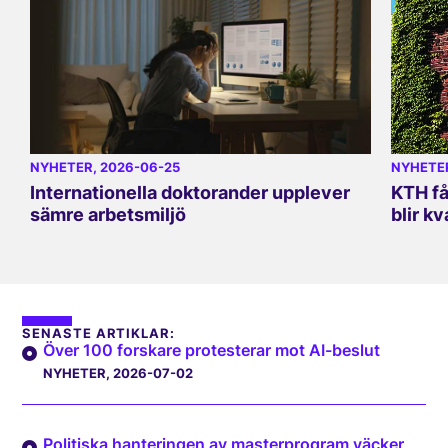
NYHETER
, 2026-06-25
NYHETE
Internationella doktorander upplever
KTH få
sämre arbetsmiljö
blir kv
SENASTE ARTIKLAR:
Över 100 forskare protesterar mot AI-beslut
NYHETER
, 2026-07-02
Politiska hanteringen av masterprogram väcker