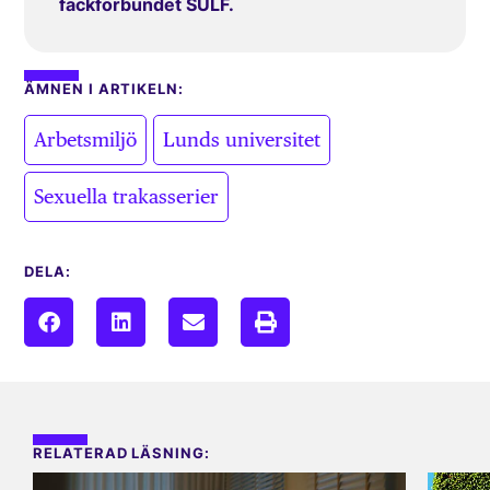
fackförbundet SULF.
ÄMNEN I ARTIKELN:
,
,
Arbetsmiljö
Lunds universitet
Sexuella trakasserier
DELA:
RELATERAD LÄSNING: