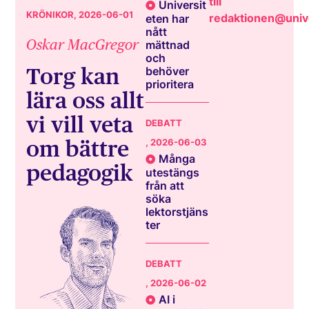
till
Universit
KRÖNIKOR
, 2026-06-01
redaktionen@unive
eten har
nått
Oskar MacGregor
mättnad
och
Torg kan
behöver
prioritera
lära oss allt
vi vill veta
DEBATT
om bättre
, 2026-06-03
Många
pedagogik
utestängs
från att
söka
lektorstjäns
ter
DEBATT
, 2026-06-02
AI i