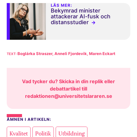
LÄS MER:
Bekymrad minister
attackerar AI-fusk och
distansstudier
Boglárka Straszer, Anneli Fjordevik, Maren Eckart
Vad tycker du? Skicka in din replik eller
debattartikel till
redaktionen@universitetslararen.se
ÄMNEN I ARTIKELN:
,
,
Kvalitet
Politik
Utbildning