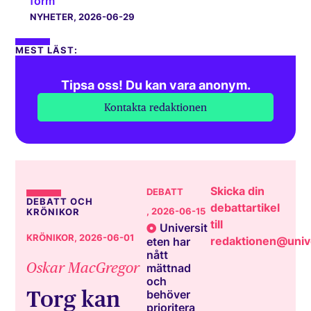
form
NYHETER
, 2026-06-29
MEST LÄST:
Tipsa oss! Du kan vara anonym.
Kontakta redaktionen
Skicka din
DEBATT
DEBATT OCH
debattartikel
, 2026-06-15
KRÖNIKOR
till
Universit
KRÖNIKOR
, 2026-06-01
redaktionen@unive
eten har
nått
Oskar MacGregor
mättnad
och
Torg kan
behöver
prioritera