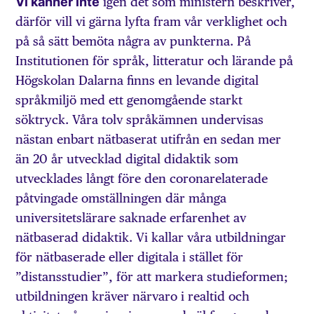
Vi känner inte
igen det som ministern beskriver,
därför vill vi gärna lyfta fram vår verklighet och
på så sätt bemöta några av punkterna. På
Institutionen för språk, litteratur och lärande på
Högskolan Dalarna finns en levande digital
språkmiljö med ett genomgående starkt
söktryck. Våra tolv språkämnen undervisas
nästan enbart nätbaserat utifrån en sedan mer
än 20 år utvecklad digital didaktik som
utvecklades långt före den coronarelaterade
påtvingade omställningen där många
universitetslärare saknade erfarenhet av
nätbaserad didaktik. Vi kallar våra utbildningar
för nätbaserade eller digitala i stället för
”distansstudier”, för att markera studieformen;
utbildningen kräver närvaro i realtid och