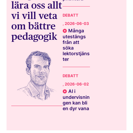
lära oss allt
vi vill veta
DEBATT
om bättre
, 2026-06-03
Många
pedagogik
utestängs
från att
söka
lektorstjäns
ter
DEBATT
, 2026-06-02
AI i
undervisnin
gen kan bli
en dyr vana