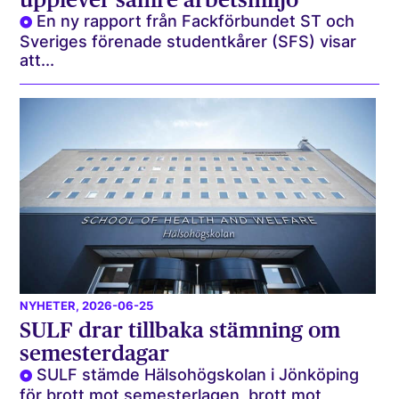
En ny rapport från Fackförbundet ST och
Sveriges förenade studentkårer (SFS) visar
att...
NYHETER
, 2026-06-25
SULF drar tillbaka stämning om
semesterdagar
SULF stämde Hälsohögskolan i Jönköping
för brott mot semesterlagen, brott mot