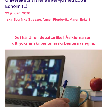
Universitetslärarens intervju med Lotta
Edholm (L).
22 januari, 2026
Boglárka Straszer, Anneli Fjordevik, Maren Eckart
Det här är en debattartikel. Åsikterna som
uttrycks är skribentens/skribenternas egna.