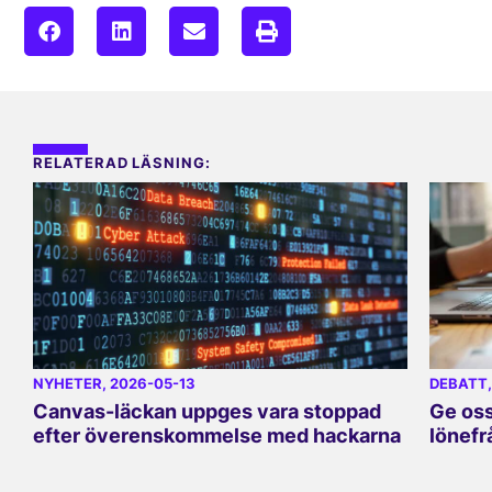
RELATERAD LÄSNING:
NYHETER
, 2026-05-13
DEBATT
Canvas-läckan uppges vara stoppad
Ge oss
efter överenskommelse med hackarna
lönefr