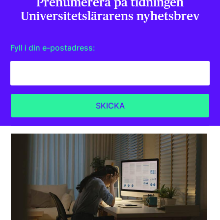
Prenumerera på tidningen
Universitets­lärarens nyhetsbrev
Fyll i din e-postadress: