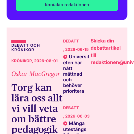
Kontakta redaktionen
Skicka din
DEBATT
DEBATT OCH
debattartikel
, 2026-06-15
KRÖNIKOR
till
Universit
KRÖNIKOR
, 2026-06-01
redaktionen@unive
eten har
nått
Oskar MacGregor
mättnad
och
Torg kan
behöver
prioritera
lära oss allt
vi vill veta
DEBATT
om bättre
, 2026-06-03
Många
pedagogik
utestängs