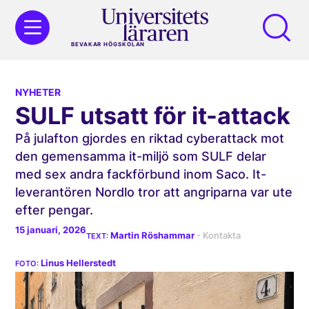
BEVAKAR HÖGSKOLAN
NYHETER
SULF utsatt för it-attack
På julafton gjordes en riktad cyberattack mot
den gemensamma it-miljö som SULF delar
med sex andra fackförbund inom Saco. It-
leverantören Nordlo tror att angriparna var ute
efter pengar.
15 januari, 2026
Martin Röshammar
Linus Hellerstedt