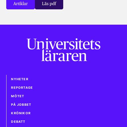
Artiklar
Läs pdf
NYHETER
REPORTAGE
MÖTET
PÅ JOBBET
KRÖNIKOR
DEBATT