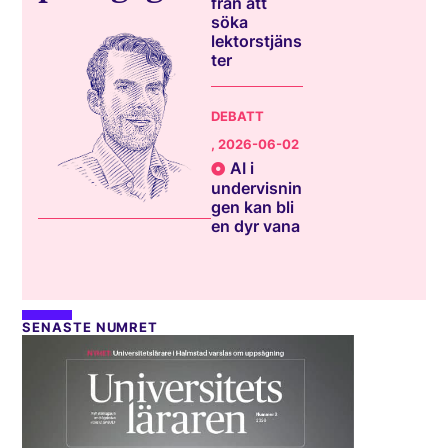
från att
söka
lektorstjäns
ter
DEBATT
, 2026-06-02
AI i
undervisnin
gen kan bli
en dyr vana
SENASTE NUMRET