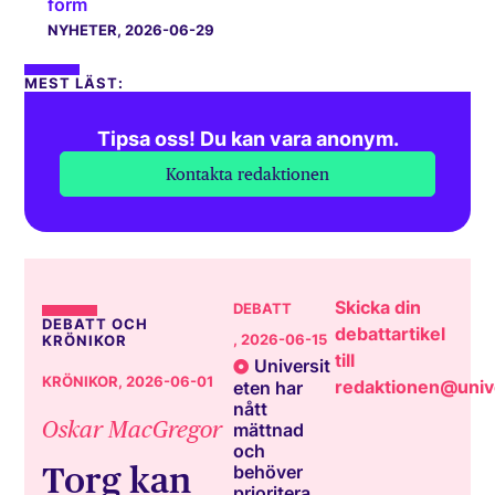
form
NYHETER
, 2026-06-29
MEST LÄST:
Tipsa oss! Du kan vara anonym.
Kontakta redaktionen
Skicka din
DEBATT
DEBATT OCH
debattartikel
, 2026-06-15
KRÖNIKOR
till
Universit
KRÖNIKOR
, 2026-06-01
redaktionen@unive
eten har
nått
Oskar MacGregor
mättnad
och
Torg kan
behöver
prioritera