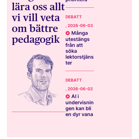
lära oss allt
vi vill veta
DEBATT
om bättre
, 2026-06-03
Många
pedagogik
utestängs
från att
söka
lektorstjäns
ter
DEBATT
, 2026-06-02
AI i
undervisnin
gen kan bli
en dyr vana