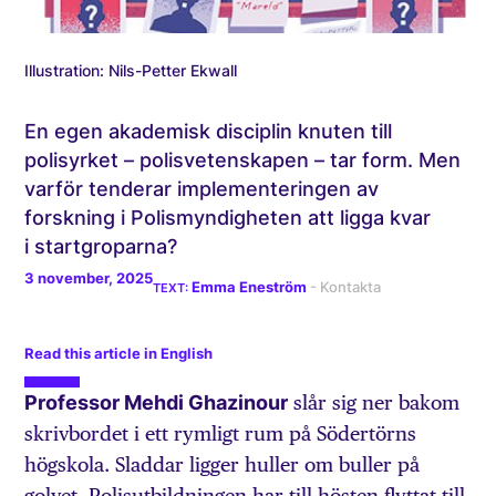
Illustration: Nils-Petter Ekwall
En egen akademisk disciplin knuten till
polisyrket – polisvetenskapen – tar form. Men
varför tenderar implementeringen av
forskning i Polismyndigheten att ligga kvar
i startgroparna?
3 november, 2025
Emma Eneström
Read this article in English
Professor Mehdi Ghazinour
slår sig ner bakom
skrivbordet i ett rymligt rum på Södertörns
högskola. Sladdar ligger huller om buller på
golvet. Polisutbildningen har till hösten flyttat till