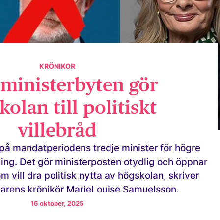
KRÖNIKOR
 ministerbyten gör
olan till politiskt
villebråd
 på mandatperiodens tredje minister för högre
ning. Det gör ministerposten otydlig och öppnar
om vill dra politisk nytta av högskolan, skriver
rarens krönikör MarieLouise Samuelsson.
16 oktober, 2025