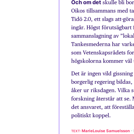
Och om det
skulle bli bo
Oikos tillsammans med ta
Tidö 2.0, ett slags att-gör
ingår. Högst förutsägbart
sammanslagning av ”lokala
Tankesmederna har varken 
som Vetenskapsrådets for
högskolorna kommer väl ut
Det är ingen vild gissning
borgerlig regering bildas, 
åker ur riksdagen. Vilka s
forskning återstår att se. 
det ansvaret, att förestäl
politiskt koppel.
MarieLouise Samuelsson