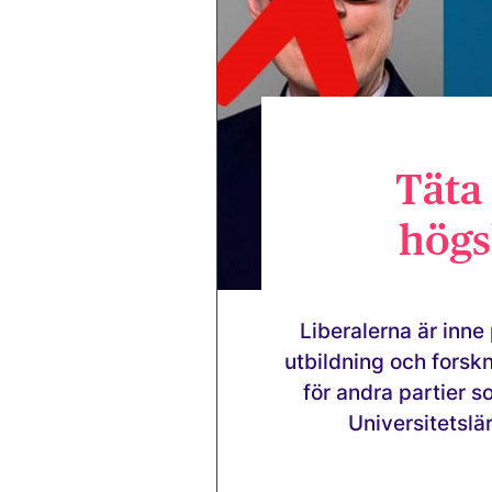
Täta
högsk
Liberalerna är inne
utbildning och forsk
för andra partier s
Universitetslä