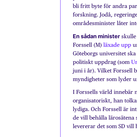
bli fritt byte för andra pa
forskning. Jodå, regerin
områdesminister låter int
En sådan minister
skulle
Forssell (M)
läxade upp
un
Göteborgs universitet ska
politiskt uppdrag (som
Un
juni i år). Vilket Forssell
myndigheter som lyder u
I Forssells värld innebär
organisatoriskt, han tolk
lydiga. Och Forssell är i
de vill behålla lärosätena
levererar det som SD vill 