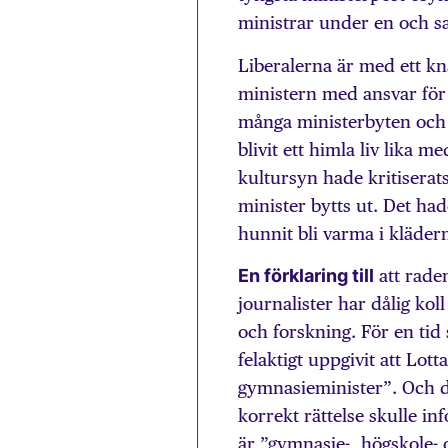
ministrar under en och 
Liberalerna är med ett k
ministern med ansvar för 
många ministerbyten och h
blivit ett himla liv lika 
kultursyn hade kritiserat
minister bytts ut. Det h
hunnit bli varma i kläder
En förklaring till
att rade
journalister har dålig kol
och forskning. För en tid
felaktigt uppgivit att Lot
gymnasieminister”. Och de
korrekt rättelse skulle i
är ”gymnasie-, högskole- 