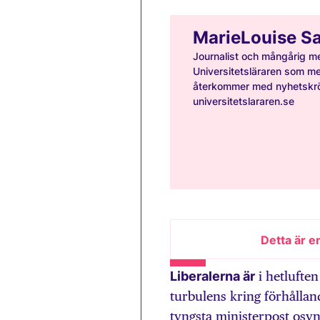
MarieLouise S
Journalist och mångårig m
Universitetsläraren som m
återkommer med nyhetskrö
universitetslararen.se
Detta är e
Liberalerna är
i hetluften
turbulens kring förhållan
tyngsta ministerpost osynl