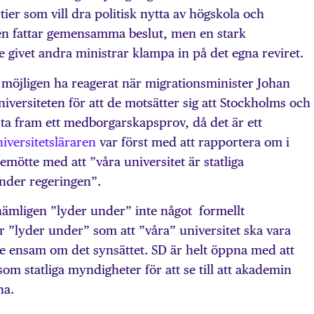
rtier som vill dra politisk nytta av högskola och
gen fattar gemensamma beslut, men en stark
e givet andra ministrar klampa in på det egna reviret.
 möjligen ha reagerat när migrationsminister Johan
iversiteten för att de motsätter sig att Stockholms och
 ta fram ett medborgarskapsprov, då det är ett
iversitetsläraren
var först med att rapportera om i
 bemötte med att ”våra universitet är statliga
nder regeringen”.
 nämligen ”lyder under” inte något formellt
ar ”lyder under” som att ”våra” universitet ska vara
nte ensam om det synsättet. SD är helt öppna med att
 som statliga myndigheter för att se till att akademin
ha.