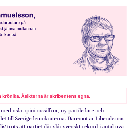
amuelsson,
edarbetare på
ed jämna mellanrum
nikor på
n krönika. Åsikterna är skribentens egna.
 med usla opinionssiffror, ny partiledare och
det till Sverigedemokraterna. Däremot är Liberalernas
ig trots att partiet där slår svenskt rekord i antal nya