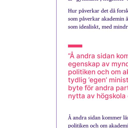
Hur påverkar det då forska
som påverkar akademin är 
som idealiskt, med mindre
”Å andra sidan ko
egenskap av mynd
politiken och om 
tydlig ’egen’ minis
byte för andra part
nytta av högskola 
Å andra sidan kommer lär
politiken och om akademi