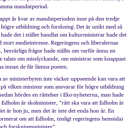
samma mandatperiod.
nappt år kvar av mandatperioden inne på den tredje
högre utbildning och forskning. Det är unikt med så
ade det i stället handlat om kulturministrar hade det
med stort medieintresse. Regeringens och liberalernas
s, besvärliga frågor hade ställts om varför ännu en
ade talats om misslyckande, om ministrar som knappast
na innan de får lämna posten.
n av ministerbyten inte väcker uppseende kan vara att
l på vilken minister som ansvarar för högre utbildning
 sedan hördes en rättelser i Eko-nyheterna, man hade
ta Edholm är skolminister, ”rätt ska vara att Edholm är
t är hon ju, men det är inte det enda hon är. En
nformerat om att Edholm, (enligt regeringens hemsida)
och forskningsminister”.