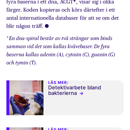
fyra baserna i ett dna, ACGT
*
, visar sig i olika
färger. Koden kopieras och körs därtefter i ett
antal internationella databaser för att se om det
blir någon träff. ○
*
En dna-spiral består av två strängar som binds
samman vid det som kallas kvävebaser. De fyra
baserna kallas adenin (A), cytosin (C), guanin (G)
och tymin (T).
LÄS MER:
Detektivarbete bland
bakterierna
LÄS MER: