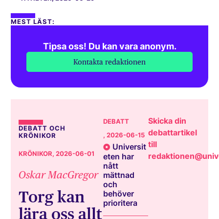
MEST LÄST:
Tipsa oss! Du kan vara anonym.
Kontakta redaktionen
Skicka din
DEBATT
DEBATT OCH
debattartikel
, 2026-06-15
KRÖNIKOR
till
Universit
KRÖNIKOR
, 2026-06-01
redaktionen@unive
eten har
nått
Oskar MacGregor
mättnad
och
Torg kan
behöver
prioritera
lära oss allt