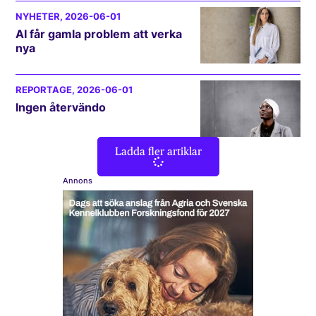
NYHETER
, 2026-06-01
AI får gamla problem att verka
nya
REPORTAGE
, 2026-06-01
Ingen återvändo
Ladda fler artiklar
Annons