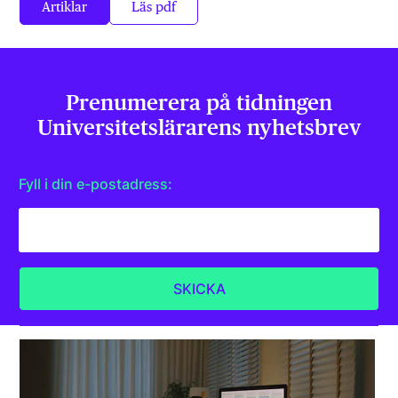
Artiklar
Läs pdf
Prenumerera på tidningen
Universitets­lärarens nyhetsbrev
Fyll i din e-postadress: