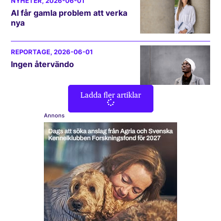
NYHETER
, 2026-06-01
AI får gamla problem att verka
nya
REPORTAGE
, 2026-06-01
Ingen återvändo
Ladda fler artiklar
Annons