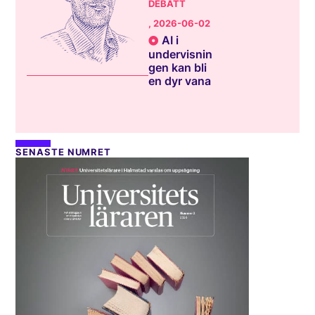
DEBATT
, 2026-06-02
AI i
undervisnin
gen kan bli
en dyr vana
SENASTE NUMRET