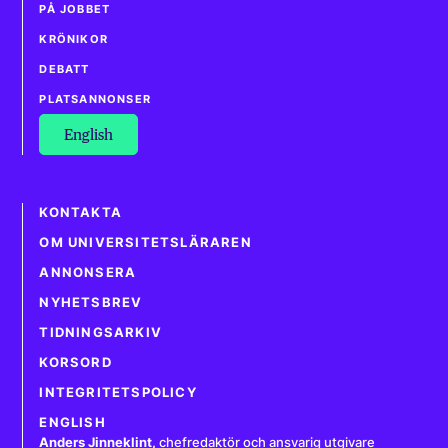
PÅ JOBBET
KRÖNIKOR
DEBATT
PLATSANNONSER
English
KONTAKTA
OM UNIVERSITETSLÄRAREN
ANNONSERA
NYHETSBREV
TIDNINGSARKIV
KORSORD
INTEGRITETSPOLICY
ENGLISH
Anders Jinneklint
,
chefredaktör och ansvarig utgivare