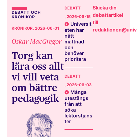
Skicka din
DEBATT
DEBATT OCH
debattartikel
, 2026-06-15
KRÖNIKOR
till
Universit
KRÖNIKOR
, 2026-06-01
redaktionen@unive
eten har
nått
Oskar MacGregor
mättnad
och
Torg kan
behöver
prioritera
lära oss allt
vi vill veta
DEBATT
om bättre
, 2026-06-03
Många
pedagogik
utestängs
från att
söka
lektorstjäns
ter