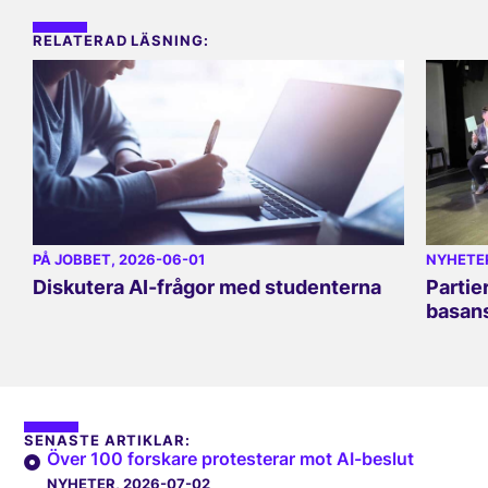
RELATERAD LÄSNING:
PÅ JOBBET
, 2026-06-01
NYHETE
Diskutera AI-frågor med studenterna
Partie
basan
SENASTE ARTIKLAR:
Över 100 forskare protesterar mot AI-beslut
NYHETER
, 2026-07-02