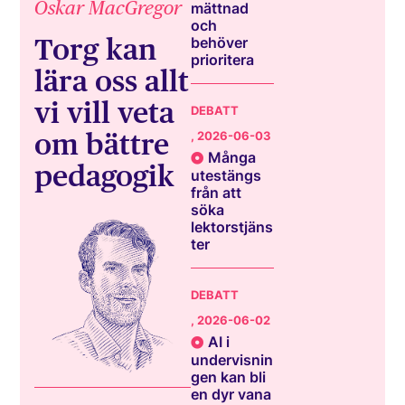
Oskar MacGregor
mättnad
och
Torg kan
behöver
prioritera
lära oss allt
vi vill veta
DEBATT
om bättre
, 2026-06-03
Många
pedagogik
utestängs
från att
söka
lektorstjäns
ter
DEBATT
, 2026-06-02
AI i
undervisnin
gen kan bli
en dyr vana