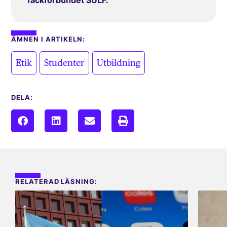
fackförbundet SULF.
ÄMNEN I ARTIKELN:
,
,
Etik
Studenter
Utbildning
DELA:
RELATERAD LÄSNING: