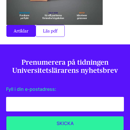
Artiklar
Läs pdf
Prenumerera på tidningen
Universitets­lärarens nyhetsbrev
Fyll i din e-postadress: