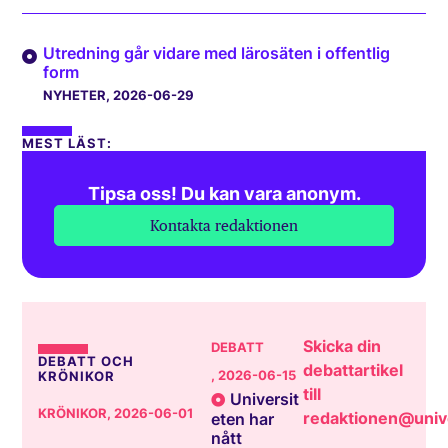
Utredning går vidare med lärosäten i offentlig
form
NYHETER
, 2026-06-29
MEST LÄST:
Tipsa oss! Du kan vara anonym.
Kontakta redaktionen
Skicka din
DEBATT
DEBATT OCH
debattartikel
, 2026-06-15
KRÖNIKOR
till
Universit
KRÖNIKOR
, 2026-06-01
redaktionen@unive
eten har
nått