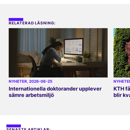
RELATERAD LÄSNING:
NYHETER
, 2026-06-25
NYHETE
Internationella doktorander upplever
KTH få
sämre arbetsmiljö
blir kv
SENASTE ARTIKLAR: