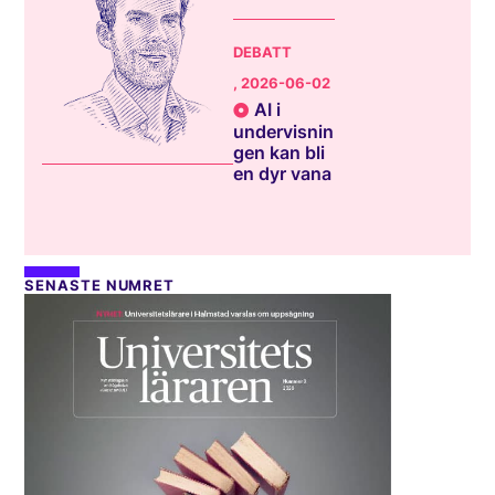
DEBATT
, 2026-06-02
AI i
undervisnin
gen kan bli
en dyr vana
SENASTE NUMRET