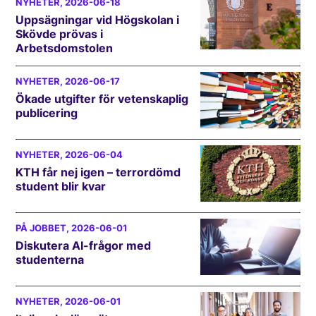
NYHETER
, 2026-06-18
Uppsägningar vid Högskolan i
Skövde prövas i
Arbetsdomstolen
NYHETER
, 2026-06-17
Ökade utgifter för vetenskaplig
publicering
NYHETER
, 2026-06-04
KTH får nej igen – terrordömd
student blir kvar
PÅ JOBBET
, 2026-06-01
Diskutera AI-frågor med
studenterna
NYHETER
, 2026-06-01