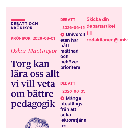
Skicka din
DEBATT
DEBATT OCH
debattartikel
, 2026-06-15
KRÖNIKOR
till
Universit
KRÖNIKOR
, 2026-06-01
redaktionen@unive
eten har
nått
Oskar MacGregor
mättnad
och
Torg kan
behöver
prioritera
lära oss allt
vi vill veta
DEBATT
om bättre
, 2026-06-03
Många
pedagogik
utestängs
från att
söka
lektorstjäns
ter