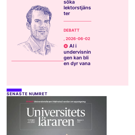
söka
lektorstjäns
ter
DEBATT
, 2026-06-02
AI i
undervisnin
gen kan bli
en dyr vana
SENASTE NUMRET