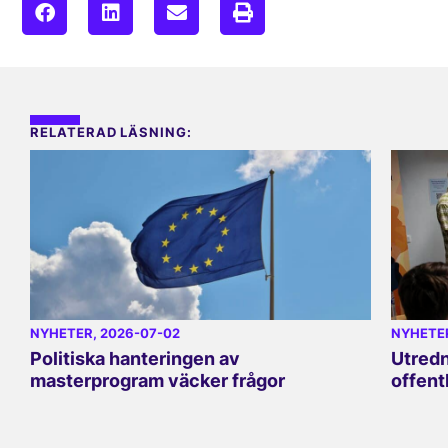
RELATERAD LÄSNING:
NYHETER
, 2026-07-02
NYHETE
Politiska hanteringen av
Utredn
masterprogram väcker frågor
offent