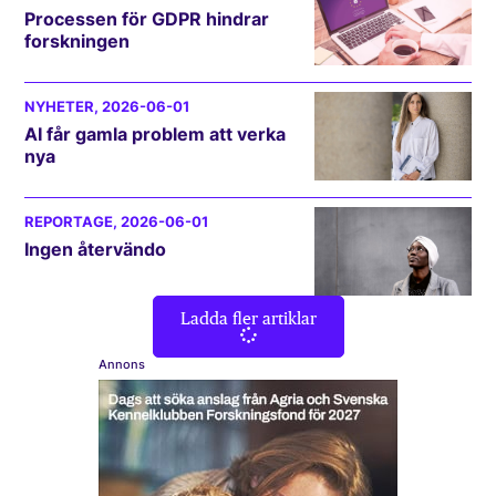
Processen för GDPR hindrar
forskningen
NYHETER
, 2026-06-01
AI får gamla problem att verka
nya
REPORTAGE
, 2026-06-01
Ingen återvändo
Ladda fler artiklar
Annons