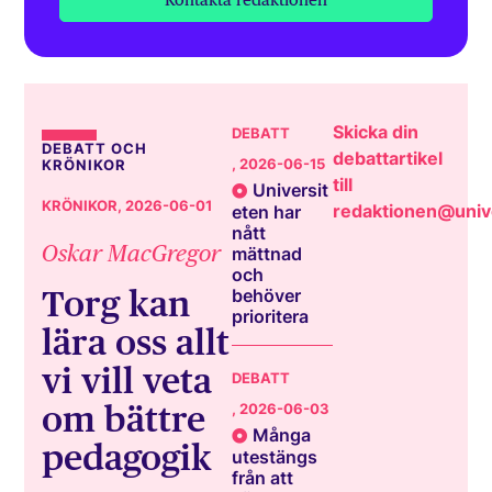
Skicka din
DEBATT
DEBATT OCH
debattartikel
, 2026-06-15
KRÖNIKOR
till
Universit
KRÖNIKOR
, 2026-06-01
redaktionen@unive
eten har
nått
Oskar MacGregor
mättnad
och
Torg kan
behöver
prioritera
lära oss allt
vi vill veta
DEBATT
om bättre
, 2026-06-03
Många
pedagogik
utestängs
från att