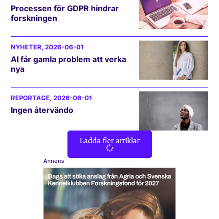
Processen för GDPR hindrar
forskningen
NYHETER
, 2026-06-01
AI får gamla problem att verka
nya
REPORTAGE
, 2026-06-01
Ingen återvändo
Ladda fler artiklar
Annons