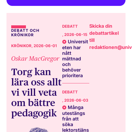
Skicka din
DEBATT
DEBATT OCH
debattartikel
, 2026-06-15
KRÖNIKOR
till
Universit
KRÖNIKOR
, 2026-06-01
redaktionen@unive
eten har
nått
Oskar MacGregor
mättnad
och
Torg kan
behöver
prioritera
lära oss allt
vi vill veta
DEBATT
om bättre
, 2026-06-03
Många
pedagogik
utestängs
från att
söka
lektorstjäns