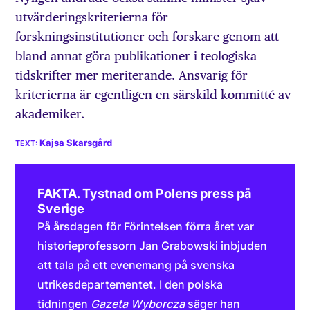
utvärderingskriterierna för
forskningsinstitutioner och forskare genom att
bland annat göra publikationer i teologiska
tidskrifter mer meriterande. Ansvarig för
kriterierna är egentligen en särskild kommitté av
akademiker.
Kajsa Skarsgård
FAKTA. Tystnad om Polens press på
Sverige
På årsdagen för Förintelsen förra året var
historieprofessorn Jan Grabowski inbjuden
att tala på ett evenemang på svenska
utrikesdepartementet. I den polska
tidningen
Gazeta Wyborcza
säger han