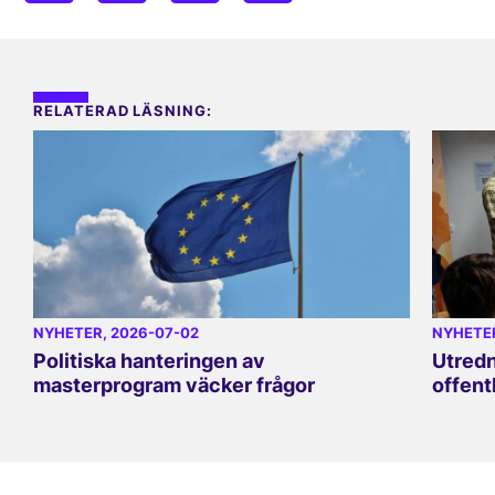
RELATERAD LÄSNING:
NYHETER
, 2026-07-02
NYHETE
Politiska hanteringen av
Utredn
masterprogram väcker frågor
offent