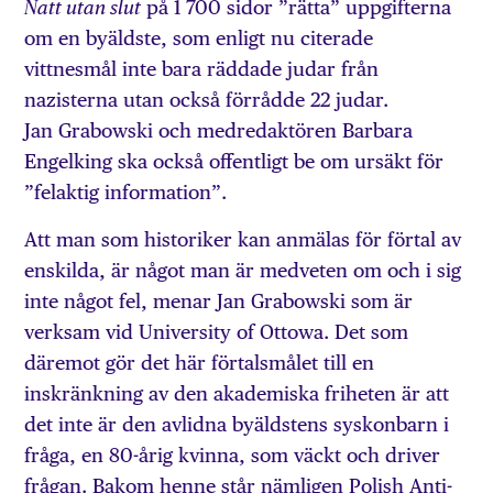
på 1 700 sidor ”rätta” uppgifterna
Natt utan slut
om en byäldste, som enligt nu citerade
vittnesmål inte bara räddade judar från
nazisterna utan också förrådde 22 judar.
Jan Grabowski och medredaktören Barbara
Engelking ska också offentligt be om ursäkt för
”felaktig information”.
Att man som historiker kan anmälas för förtal av
enskilda, är något man är medveten om och i sig
inte något fel, menar Jan Grabowski som är
verksam vid University of Ottowa. Det som
däremot gör det här förtalsmålet till en
inskränkning av den akademiska friheten är att
det inte är den avlidna byäldstens syskonbarn i
fråga, en 80-årig kvinna, som väckt och driver
frågan. Bakom henne står nämligen Polish Anti-