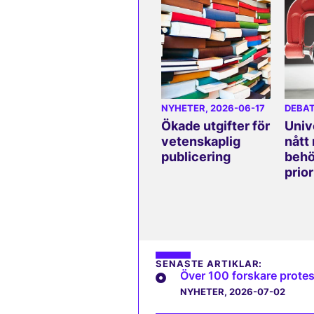
NYHETER
, 2026-06-17
DEBA
Ökade utgifter för
Univ
vetenskaplig
nått
publicering
beh
prior
SENASTE ARTIKLAR:
Över 100 forskare protes
NYHETER
, 2026-07-02