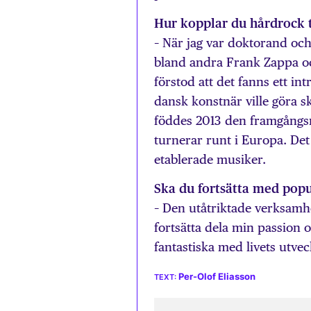
Hur kopplar du hårdrock t
– När jag var doktorand oc
bland andra Frank Zappa o
förstod att det fanns ett int
dansk konstnär ville göra s
föddes 2013 den framgångsr
turnerar runt i Europa. Det
etablerade musiker.
Ska du fortsätta med pop
– Den utåtriktade verksamhe
fortsätta dela min passion 
fantastiska med livets utvec
Per-Olof Eliasson