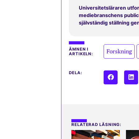
Universitetsläraren utfor
mediebranschens publicit
självständig ställning g
,
ÄMNEN I
Forskning
ARTIKELN:
DELA:
RELATERAD LÄSNING: