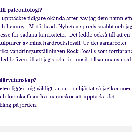
ill paleontologi?
h upptäckte tidigare okända arter gav jag dem namn eft
ch Lemmy i Motörhead. Nyheten spreds snabbt och ja
resse för sådana kuriositeter. Det ledde också till att en
kulpturer av mina hårdrocksfossil. Ur det samarbetet
ika vandringsutställningen Rock Fossils som fortfaran
 ledde även till att jag spelar in musik tillsammans med
ulärvetenskap?
ten ligger mig väldigt varmt om hjärtat så jag kommer 
och försöka få andra människor att upptäcka det
kling på jorden.