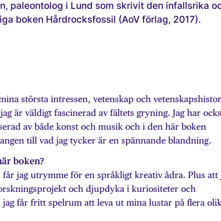
on, paleontolog i Lund som skrivit den infallsrika o
iga boken Hårdrocksfossil (AoV förlag, 2017).
mina största intressen, vetenskap och vetenskapshistor
ag är väldigt fascinerad av fältets gryning. Jag har ock
sserad av både konst och musik och i den här boken
ngen till vad jag tycker är en spännande blandning.
 här boken?
år jag utrymme för en språkligt kreativ ådra. Plus att 
orskningsprojekt och djupdyka i kuriositeter och
jag får fritt spelrum att leva ut mina lustar på flera oli