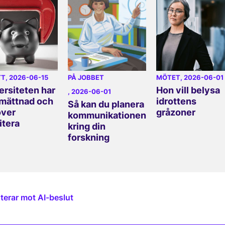
TT
, 2026-06-15
PÅ JOBBET
MÖTET
, 2026-06-01
ersiteten har
Hon vill belysa
, 2026-06-01
 mättnad och
idrottens
Så kan du planera
över
gråzoner
kommunikationen
itera
kring din
forskning
terar mot AI-beslut