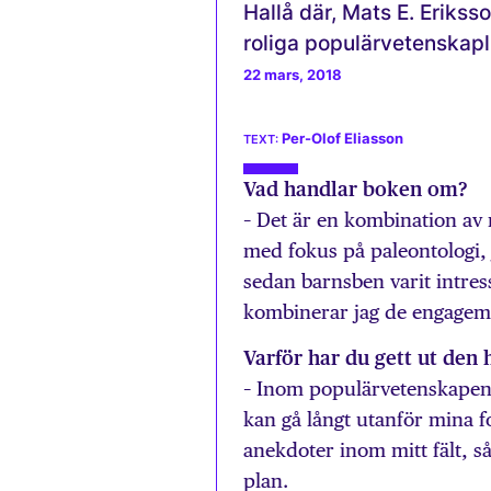
Hallå där, Mats E. Erikss
roliga populärvetenskapl
22 mars, 2018
Per-Olof Eliasson
Vad handlar boken om?
– Det är en kombination av 
med fokus på paleontologi, j
sedan barnsben varit intre
kombinerar jag de engagema
Varför har du gett ut den
– Inom populärvetenskapen f
kan gå långt utanför mina f
anekdoter inom mitt fält, så 
plan.