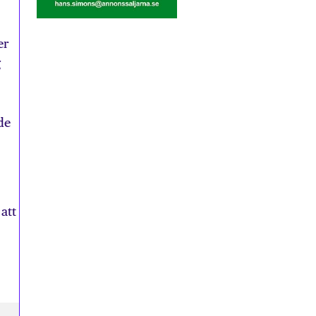
er
g
de
att