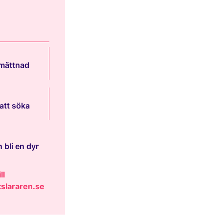
 mättnad
att söka
 bli en dyr
ll
slararen.se