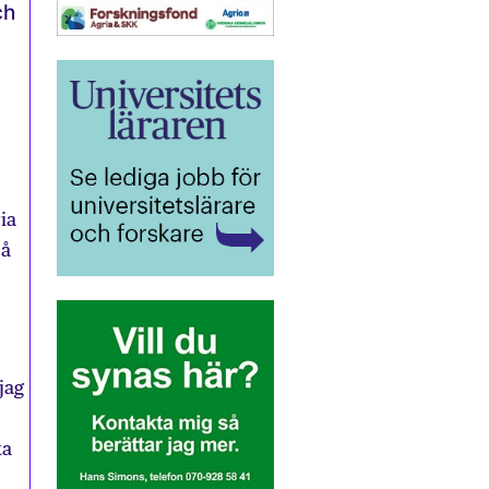
ch
ia
så
jag
ka