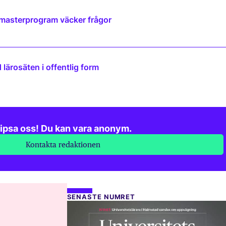
 masterprogram väcker frågor
lärosäten i offentlig form
ipsa oss! Du kan vara anonym.
Kontakta redaktionen
SENASTE NUMRET