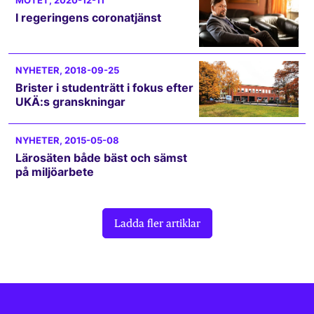
MÖTET
, 2020-12-11
I regeringens coronatjänst
NYHETER
, 2018-09-25
Brister i studenträtt i fokus efter
UKÄ:s granskningar
NYHETER
, 2015-05-08
Lärosäten både bäst och sämst
på miljöarbete
Ladda fler artiklar