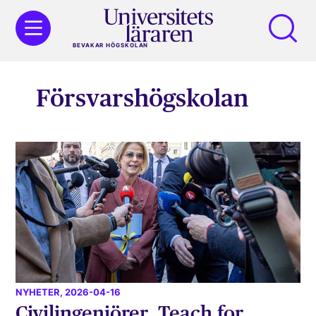
BEVAKAR HÖGSKOLAN
Försvarshögskolan
NYHETER
, 2026-04-16
Civilingenjörer, Teach for