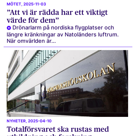
MÖTET
, 2025-11-03
”Att vi är rädda har ett viktigt
värde för dem”
Drönarlarm på nordiska flygplatser och
längre kränkningar av Natoländers luftrum.
När omvärlden är...
NYHETER
, 2025-04-10
Totalförsvaret ska rustas med