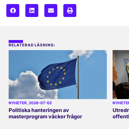
RELATERAD LÄSNING:
NYHETER
, 2026-07-02
NYHETE
Politiska hanteringen av
Utredn
masterprogram väcker frågor
offent