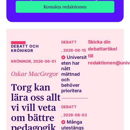
Kontakta redaktionen
Skicka din
DEBATT
DEBATT OCH
debattartikel
, 2026-06-15
KRÖNIKOR
till
Universit
KRÖNIKOR
, 2026-06-01
redaktionen@unive
eten har
nått
Oskar MacGregor
mättnad
och
Torg kan
behöver
prioritera
lära oss allt
vi vill veta
DEBATT
om bättre
, 2026-06-03
Många
pedagogik
utestängs