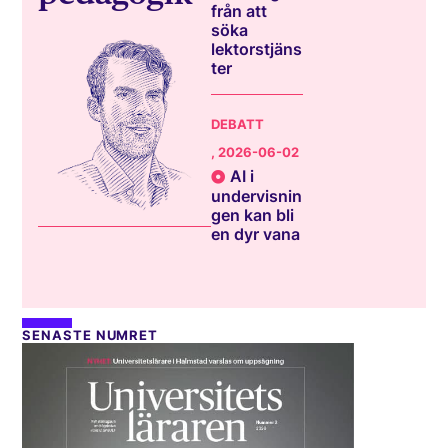
från att
söka
lektorstjäns
ter
DEBATT
, 2026-06-02
AI i
undervisnin
gen kan bli
en dyr vana
SENASTE NUMRET