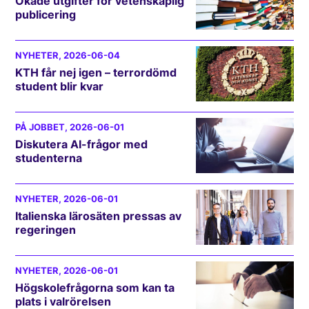
Ökade utgifter för vetenskaplig
publicering
NYHETER
, 2026-06-04
KTH får nej igen – terrordömd
student blir kvar
PÅ JOBBET
, 2026-06-01
Diskutera AI-frågor med
studenterna
NYHETER
, 2026-06-01
Italienska lärosäten pressas av
regeringen
NYHETER
, 2026-06-01
Högskolefrågorna som kan ta
plats i valrörelsen