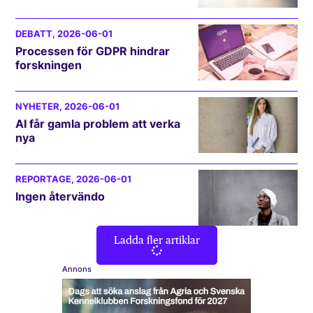
DEBATT
, 2026-06-01
Processen för GDPR hindrar
forskningen
NYHETER
, 2026-06-01
AI får gamla problem att verka
nya
REPORTAGE
, 2026-06-01
Ingen återvändo
Ladda fler artiklar
Annons