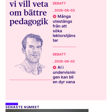
vi vill veta
DEBATT
om bättre
, 2026-06-03
Många
pedagogik
utestängs
från att
söka
lektorstjäns
ter
DEBATT
, 2026-06-02
AI i
undervisnin
gen kan bli
en dyr vana
SENASTE NUMRET