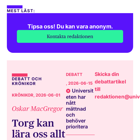
MEST LÄST:
Tipsa oss! Du kan vara anonym.
Kontakta redaktionen
Skicka din
DEBATT
DEBATT OCH
debattartikel
, 2026-06-15
KRÖNIKOR
till
Universit
KRÖNIKOR
, 2026-06-01
redaktionen@unive
eten har
nått
Oskar MacGregor
mättnad
och
Torg kan
behöver
prioritera
lära oss allt