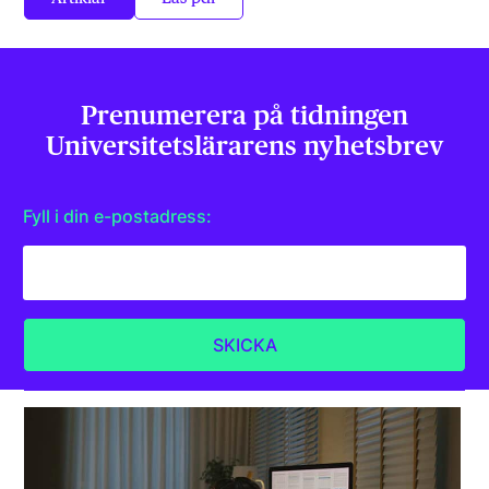
Prenumerera på tidningen
Universitets­lärarens nyhetsbrev
Fyll i din e-postadress: