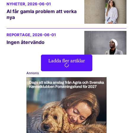
NYHETER
, 2026-06-01
AI får gamla problem att verka
nya
REPORTAGE
, 2026-06-01
Ingen återvändo
Ladda fler artiklar
Annons