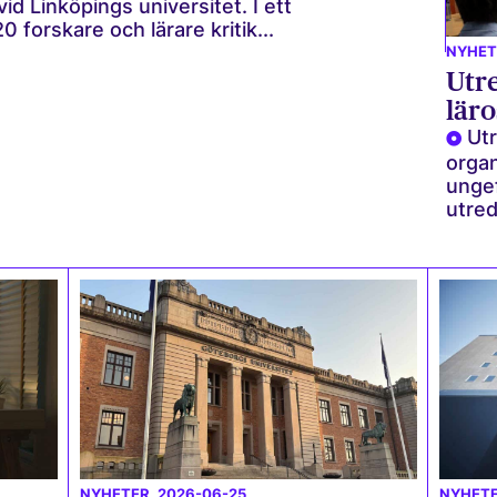
id Linköpings universitet. I ett
 forskare och lärare kritik...
NYHET
Utr
läro
Ut
organ
ungef
utred
NYHETER
, 2026-06-25
NYHET