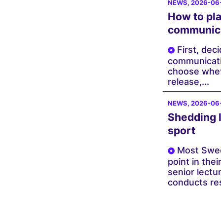
NEWS
, 2026-06
How to pla
communic
First, dec
communicati
choose wheth
release,...
NEWS
, 2026-06
Shedding l
sport
Most Swed
point in the
senior lectu
conducts res