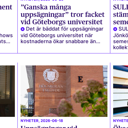
ment
”Ganska många
SULF
uppsägningar” tror facket
stä
vid Göteborgs universitet
seme
Det är bäddat för uppsägningar
SUL
shows
vid Göteborgs universitet när
Jönkö
ts...
kostnaderna ökar snabbare än...
semes
kollek
NYHETER
, 2026-06-18
NYHET