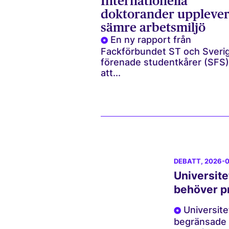
Internationella
doktorander uppleve
sämre arbetsmiljö
En ny rapport från
Fackförbundet ST och Sveri
förenade studentkårer (SFS)
att...
DEBATT
, 2026-
Universite
behöver pr
Universite
begränsade 