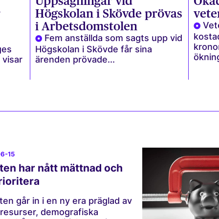
Uppsägningar vid
Ökad
r
Högskolan i Skövde prövas
vete
i Arbetsdomstolen
Vet
kosta
Fem anställda som sagts upp vid
kronor
ges
Högskolan i Skövde får sina
ökning
 visar
ärenden prövade...
06-15
ten har nått mättnad och
ioritera
ten går in i en ny era präglad av
resurser, demografiska