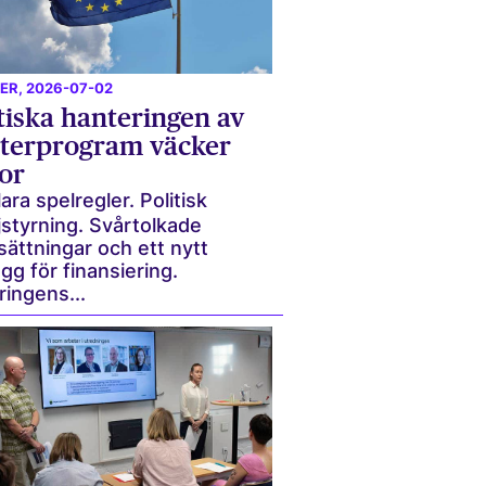
ER
, 2026-07-02
tiska hanteringen av
terprogram väcker
or
ara spelregler. Politisk
jstyrning. Svårtolkade
sättningar och ett nytt
gg för finansiering.
ingens...