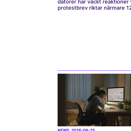
datorer har väckt reaktioner v
protestbrev riktar närmare 120
NEWS
, 2026-06-25