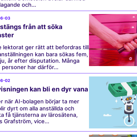
agande och...
06-03
tängs från att söka
nster
lektorat ger rätt att befordras till
anställningen kan bara sökas fem,
sju, år efter disputation. Många
 personer har därför...
06-02
visningen kan bli en dyr vana
 när AI-bolagen börjar ta mer
lir dyrt om alla anställda och
a få tjänsterna av lärosätena,
s Grafström, vice...