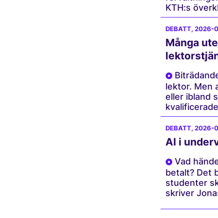
KTH:s överkl
DEBATT
, 2026-
Många utes
lektorstjä
Biträdande 
lektor. Men 
eller ibland 
kvalificerade
DEBATT
, 2026-
AI i under
Vad händer
betalt? Det b
studenter sk
skriver Jona