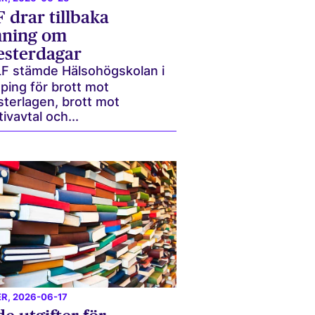
 drar tillbaka
mning om
sterdagar
F stämde Hälsohögskolan i
ping för brott mot
terlagen, brott mot
tivavtal och...
ER
, 2026-06-17