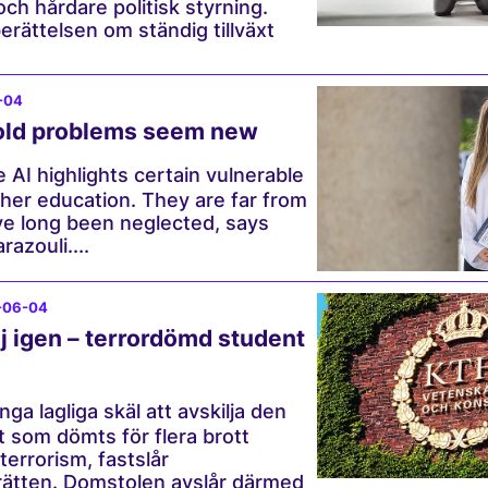
ch hårdare politisk styrning.
erättelsen om ständig tillväxt
-04
old problems seem new
 AI highlights certain vulnerable
gher education. They are far from
ve long been neglected, says
azouli....
-06-04
j igen – terrordömd student
nga lagliga skäl att avskilja den
 som dömts för flera brott
 terrorism, fastslår
rätten. Domstolen avslår därmed