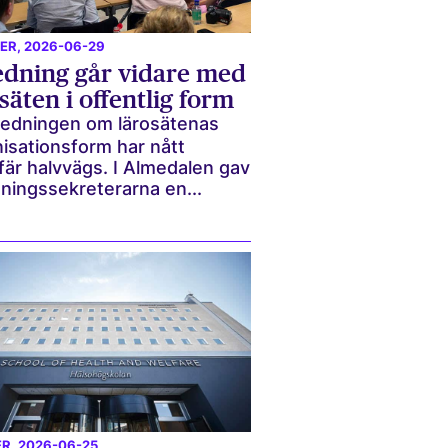
ER
, 2026-06-29
edning går vidare med
säten i offentlig form
redningen om lärosätenas
isationsform har nått
är halvvägs. I Almedalen gav
ningssekreterarna en...
ER
, 2026-06-25