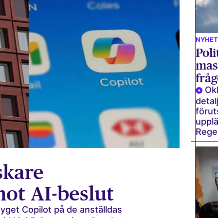
NYHET
Poli
mas
fråg
Okl
detal
förut
upplä
Reger
skare
mot AI-beslut
tyget Copilot på de anställdas