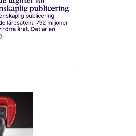
e utgifter för
nskaplig publicering
enskaplig publicering
de lärosätena 792 miljoner
 förra året. Det är en
...