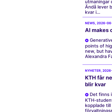
utmaningar o
Ändå lever b
kvar i...
NEWS
, 2026-06
AI makes 
Generative
points of hi
new, but ha
Alexandra Far
NYHETER
, 2026
KTH får ne
blir kvar
Det finns i
KTH-student
kopplade till
förvaltnings