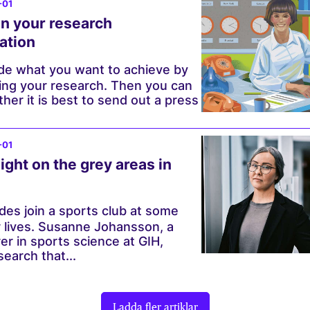
-01
n your research
ation
ide what you want to achieve by
ng your research. Then you can
er it is best to send out a press
-01
ight on the grey areas in
es join a sports club at some
ir lives. Susanne Johansson, a
rer in sports science at GIH,
earch that...
Ladda fler artiklar