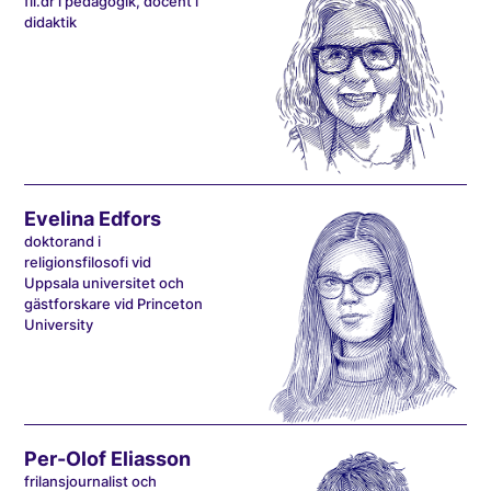
fil.dr i pedagogik, docent i
didaktik
Evelina Edfors
doktorand i
religionsfilosofi vid
Uppsala universitet och
gästforskare vid Princeton
University
Per-Olof Eliasson
frilansjournalist och