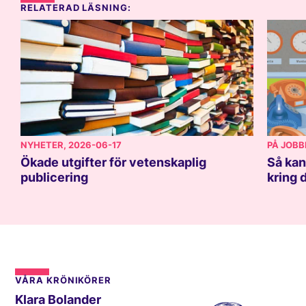
RELATERAD LÄSNING:
NYHETER
, 2026-06-17
PÅ JOBB
Ökade utgifter för vetenskaplig
Så kan
publicering
kring 
VÅRA KRÖNIKÖRER
Klara Bolander