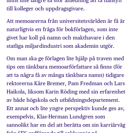
finns inte längre så stor anledning att ta hänsyn
till kolleger och uppdragsgivare.
Att memoarerna från universitetsvärlden är få är
naturligtvis en fråga för bokförlagen, som inte
givet har koll på namn och makthavare i den
statliga miljardindustri som akademin utgör.
Om man ska ge förlagen lite hjälp på traven med
tips om tänkbara memoarförfattare så finns (för
att ta några få av många tänkbara namn) tidigare
rektorerna Kåre Bremer, Pam Fredman och Lars
Haikola, liksom Karin Röding med sin erfarenhet
av både högskola och utbildningsdepartement.
Ett annat och lite yngre perspektiv kunde ges av,
exempelvis, Klas-Herman Lundgren som
sannolikt har en del att berätta om sin karriärväg