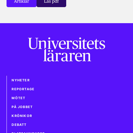
Artiklar
Läs pdf
NYHETER
REPORTAGE
MÖTET
PÅ JOBBET
KRÖNIKOR
DEBATT