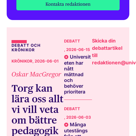
Kontakta redaktionen
Skicka din
DEBATT
DEBATT OCH
debattartikel
, 2026-06-15
KRÖNIKOR
till
Universit
KRÖNIKOR
, 2026-06-01
redaktionen@unive
eten har
nått
Oskar MacGregor
mättnad
och
Torg kan
behöver
prioritera
lära oss allt
vi vill veta
DEBATT
om bättre
, 2026-06-03
Många
pedagogik
utestängs