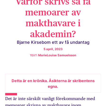
Varför skrivs så få
memoarer av
makthavare i
akademin?
Bjarne Kirsebom ett av få undantag
5 april, 2023
MarieLouise Samuelsson
Detta är en krönika. Åsikterna är skribentens
egna.
Det är inte särskilt vanligt förekommande med
memoarer skrivna av makthavare inom