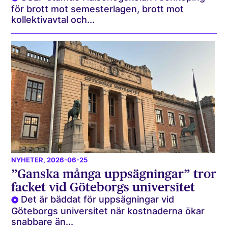
för brott mot semesterlagen, brott mot
kollektivavtal och...
NYHETER
, 2026-06-25
”Ganska många uppsägningar” tror
facket vid Göteborgs universitet
Det är bäddat för uppsägningar vid
Göteborgs universitet när kostnaderna ökar
snabbare än...