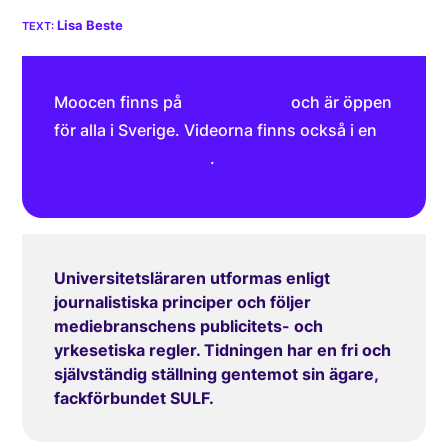
Lisa Beste
Moocen finns på
open.mdu.se
och är öppen
för alla i Sverige. Videorna finns också i en
spellista på Youtube
.
Universitetsläraren utformas enligt
journalistiska principer och följer
mediebranschens publicitets- och
yrkesetiska regler. Tidningen har en fri och
självständig ställning gentemot sin ägare,
fackförbundet SULF.