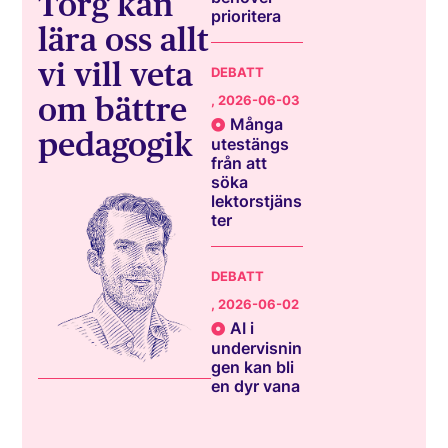
Torg kan
prioritera
lära oss allt
vi vill veta
DEBATT
om bättre
, 2026-06-03
Många
pedagogik
utestängs
från att
söka
lektorstjäns
ter
DEBATT
, 2026-06-02
AI i
undervisnin
gen kan bli
en dyr vana