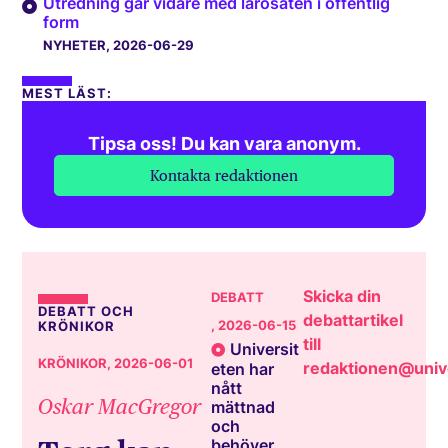
Utredning går vidare med lärosäten i offentlig
form
NYHETER
, 2026-06-29
MEST LÄST:
Tipsa oss! Du kan vara anonym.
Kontakta redaktionen
Skicka din
DEBATT
DEBATT OCH
debattartikel
, 2026-06-15
KRÖNIKOR
till
Universit
KRÖNIKOR
, 2026-06-01
redaktionen@unive
eten har
nått
Oskar MacGregor
mättnad
och
behöver