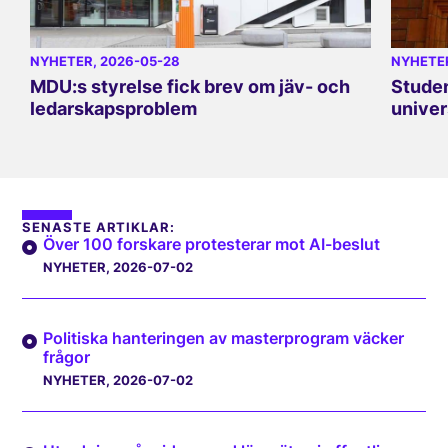
NYHETER
, 2026-05-28
NYHETE
MDU:s styrelse fick brev om jäv- och
Studen
ledarskapsproblem
univer
SENASTE ARTIKLAR:
Över 100 forskare protesterar mot AI-beslut
NYHETER
, 2026-07-02
Politiska hanteringen av masterprogram väcker
frågor
NYHETER
, 2026-07-02