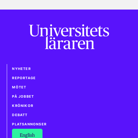
NYHETER
REPORTAGE
MÖTET
PÅ JOBBET
KRÖNIKOR
DEBATT
PLATSANNONSER
English