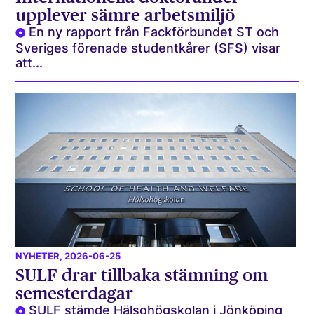
upplever sämre arbetsmiljö
En ny rapport från Fackförbundet ST och
Sveriges förenade studentkårer (SFS) visar
att...
NYHETER
, 2026-06-25
SULF drar tillbaka stämning om
semesterdagar
SULF stämde Hälsohögskolan i Jönköping