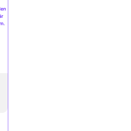
len
är
lm.