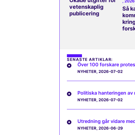
Ökade utgifter för
, 202
vetenskaplig
Så k
publicering
komm
kring
fors
SENASTE ARTIKLAR:
Över 100 forskare protes
NYHETER
, 2026-07-02
Politiska hanteringen av
NYHETER
, 2026-07-02
Utredning går vidare med 
NYHETER
, 2026-06-29