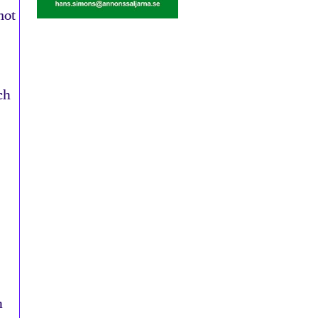
mot
ch
h