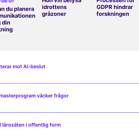
Hon vill belysa
Processen för
6-06-01
idrottens
GDPR hindrar
an du planera
gråzoner
forskningen
unikationen
 din
kning
terar mot AI-beslut
 masterprogram väcker frågor
lärosäten i offentlig form