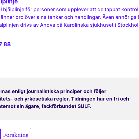
älplinje
ll hjälplinje för personer som upplever att de tappat kontrol
känner oro över sina tankar och handlingar. Även anhöriga 
älplinjen drivs av Anova på Karolinska sjukhuset i Stockho
7 88
mas enligt journalistiska principer och följer
ets- och yrkesetiska regler. Tidningen har en fri och
entemot sin ägare, fackförbundet SULF.
,
Forskning