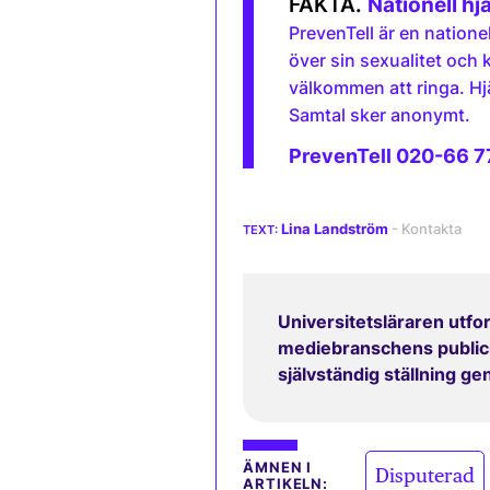
Nationell hj
PrevenTell är en natione
över sin sexualitet och 
välkommen att ringa. Hj
Samtal sker anonymt.
PrevenTell 020-66 7
Lina Landström
Universitetsläraren utfor
mediebranschens publicit
självständig ställning g
ÄMNEN I
Disputerad
ARTIKELN: