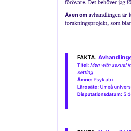
förövare. Det behöver jag fö
Även om
avhandlingen är k
forskningsprojekt, som blan
Avhandling
Titel:
Men with sexual in
setting
Ämne:
Psykiatri
Lärosäte:
Umeå universi
Disputationsdatum:
5 