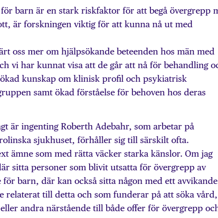
 för barn är en stark riskfaktor för att begå övergrepp 
t, är forskningen viktig för att kunna nå ut med
 lärt oss mer om hjälpsökande beteenden hos män med
och vi har kunnat visa att de går att nå för behandling o
t ökad kunskap om klinisk profil och psykiatrisk
gruppen samt ökad förståelse för behoven hos deras
agt är ingenting Roberth Adebahr, som arbetar på
inska sjukhuset, förhåller sig till särskilt ofta.
ext ämne som med rätta väcker starka känslor. Om jag
är sitta personer som blivit utsatta för övergrepp av
 för barn, där kan också sitta någon med ett avvikande
de relaterat till detta och som funderar på att söka vård,
eller andra närstående till både offer för övergrepp oc