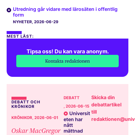
Utredning går vidare med lärosäten i offentlig
form
NYHETER
, 2026-06-29
MEST LÄST:
Tipsa oss! Du kan vara anonym.
Kontakta redaktionen
Skicka din
DEBATT
DEBATT OCH
debattartikel
, 2026-06-15
KRÖNIKOR
till
Universit
KRÖNIKOR
, 2026-06-01
redaktionen@unive
eten har
nått
Oskar MacGregor
mättnad