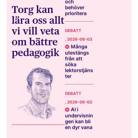
och
Torg kan
behöver
prioritera
lära oss allt
vi vill veta
DEBATT
om bättre
, 2026-06-03
Många
pedagogik
utestängs
från att
söka
lektorstjäns
ter
DEBATT
, 2026-06-02
AI i
undervisnin
gen kan bli
en dyr vana